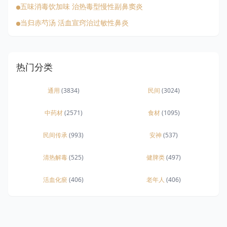
五味消毒饮加味 治热毒型慢性副鼻窦炎
当归赤芍汤 活血宣窍治过敏性鼻炎
热门分类
通用
(3834)
民间
(3024)
中药材
(2571)
食材
(1095)
民间传承
(993)
安神
(537)
清热解毒
(525)
健脾类
(497)
活血化瘀
(406)
老年人
(406)