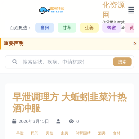
化资源
网
传承民间智慧，
百姓甄选：
当归
甘草
生姜
记录历史轨迹
蜂蜜
黄芪
重要声明
搜索
早泄调理方 大蚯蚓韭菜汁热
酒冲服
2026年3月15日
0
早泄
民间
男性
虫类
补肾固精
酒类
食材