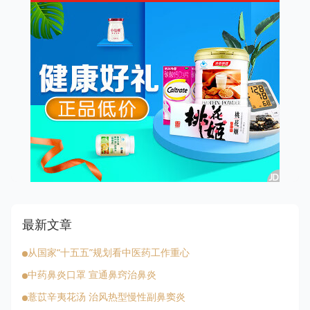
最新文章
从国家“十五五”规划看中医药工作重心
中药鼻炎口罩 宣通鼻窍治鼻炎
薏苡辛夷花汤 治风热型慢性副鼻窦炎