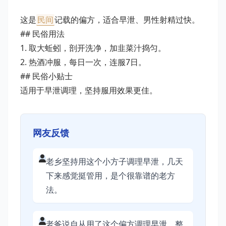
这是
民间
记载的偏方，适合早泄、男性射精过快。
## 民俗用法
1. 取大蚯蚓，剖开洗净，加韭菜汁捣匀。
2. 热酒冲服，每日一次，连服7日。
## 民俗小贴士
适用于早泄调理，坚持服用效果更佳。
网友反馈
老乡坚持用这个小方子调理早泄，几天
下来感觉挺管用，是个很靠谱的老方
法。
老爸说自从用了这个偏方调理早泄，整