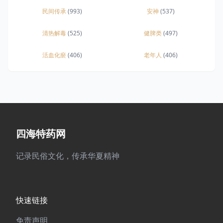
民间传承
(993)
安神
(537)
清热解毒
(525)
健脾类
(497)
活血化瘀
(406)
老年人
(406)
四海特药网
记录民俗文化，传承华夏精神
快速链接
免责声明