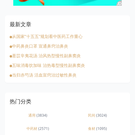
最新文章
从国家“十五五”规划看中医药工作重心
中药鼻炎口罩 宣通鼻窍治鼻炎
薏苡辛夷花汤 治风热型慢性副鼻窦炎
五味消毒饮加味 治热毒型慢性副鼻窦炎
当归赤芍汤 活血宣窍治过敏性鼻炎
热门分类
通用
(3834)
民间
(3024)
中药材
(2571)
食材
(1095)