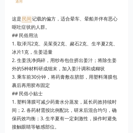
通用
这是
民间
记载的偏方，适合晕车、晕船并伴有恶心
呕吐症状的人群。
## 民俗用法
1. 取泽泻2克、吴茱萸2克、赭石2克、生半夏2克、
冰片1克，生姜适量
2. 生姜洗净捣碎，用纱布包住挤出姜汁；将除生姜
外的5种材料研成细末，加入姜汁调和成糊状
3. 乘车前30分钟，将药膏敷在脐部，用塑料薄膜包
裹后再用胶布固定
## 民俗小贴士
1. 塑料薄膜可减少药膏水分蒸发，延长药效持续时
间；2. 各药材需按比例配比，研末后混合均匀，确
保药效均衡；3. 生半夏有一定刺激性，操作时避免
接触眼睛等敏感部位。