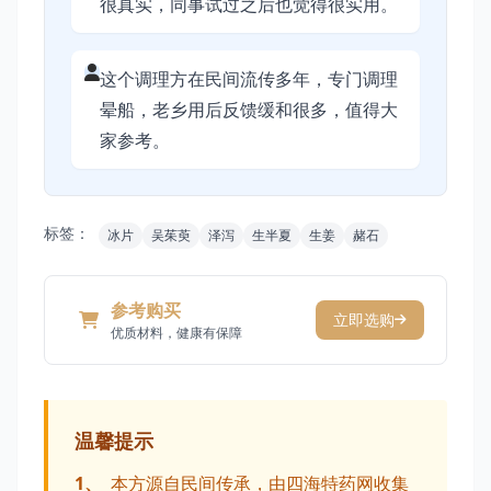
很真实，同事试过之后也觉得很实用。
这个调理方在民间流传多年，专门调理
晕船，老乡用后反馈缓和很多，值得大
家参考。
标签：
冰片
吴茱萸
泽泻
生半夏
生姜
赭石
参考购买
立即选购
优质材料，健康有保障
温馨提示
1、
本方源自民间传承，由四海特药网收集