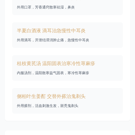
外用口罩，芳香通窍散寒祛湿，鼻炎
半夏白酒液 滴耳治急慢性中耳炎
外用滴耳，开泄结滞消肿止痛，急慢性中耳炎
桂枝黄芪汤 温阳固表治寒冷性荨麻疹
内服汤剂，温阳散寒益气固表，寒冷性荨麻疹
侧柏叶生姜酊 交替外搽治鬼剃头
外用搽剂，活血刺激生发，斑秃鬼剃头