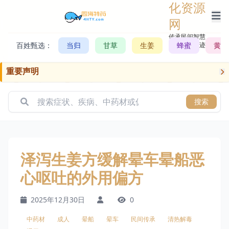
化资源
网
传承民间智慧，
百姓甄选：
当归
甘草
生姜
记录历史轨迹
蜂蜜
黄芪
重要声明
搜索
泽泻生姜方缓解晕车晕船恶
心呕吐的外用偏方
2025年12月30日
0
中药材
成人
晕船
晕车
民间传承
清热解毒