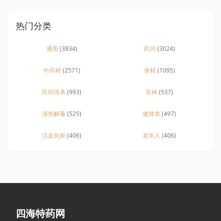
热门分类
通用
(3834)
民间
(3024)
中药材
(2571)
食材
(1095)
民间传承
(993)
安神
(537)
清热解毒
(525)
健脾类
(497)
活血化瘀
(406)
老年人
(406)
四海特药网