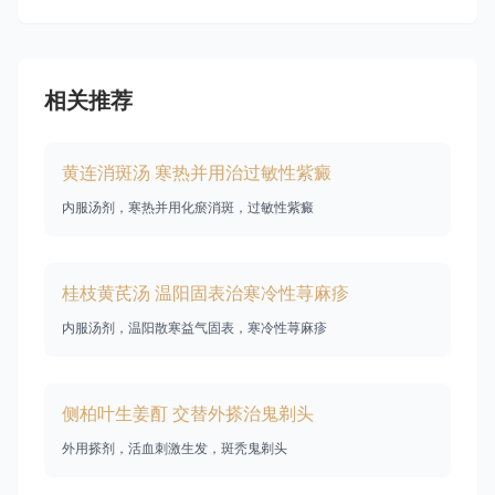
相关推荐
黄连消斑汤 寒热并用治过敏性紫癜
内服汤剂，寒热并用化瘀消斑，过敏性紫癜
桂枝黄芪汤 温阳固表治寒冷性荨麻疹
内服汤剂，温阳散寒益气固表，寒冷性荨麻疹
侧柏叶生姜酊 交替外搽治鬼剃头
外用搽剂，活血刺激生发，斑秃鬼剃头