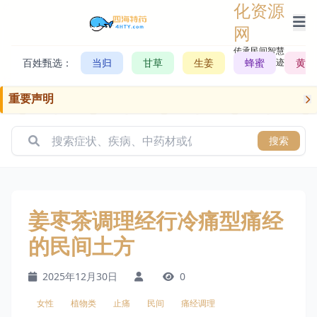
化资源
网
传承民间智慧，
百姓甄选：
当归
甘草
生姜
记录历史轨迹
蜂蜜
黄芪
重要声明
搜索
姜枣茶调理经行冷痛型痛经
的民间土方
2025年12月30日
0
女性
植物类
止痛
民间
痛经调理