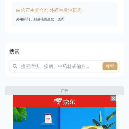
白信石生姜合剂 外搽生发治斑秃
外用搽剂，刺激毛囊生发，斑秃
搜索
搜索
广告