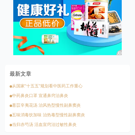
最新文章
从国家“十五五”规划看中医药工作重心
中药鼻炎口罩 宣通鼻窍治鼻炎
薏苡辛夷花汤 治风热型慢性副鼻窦炎
五味消毒饮加味 治热毒型慢性副鼻窦炎
当归赤芍汤 活血宣窍治过敏性鼻炎