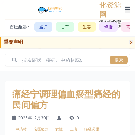
化资源
网
传承民间智慧，
百姓甄选：
当归
甘草
生姜
记录历史轨迹
蜂蜜
黄芪
重要声明
搜索
痛经宁调理偏血瘀型痛经的
民间偏方
2025年12月30日
0
中药材
名医验方
女性
止痛
痛经调理