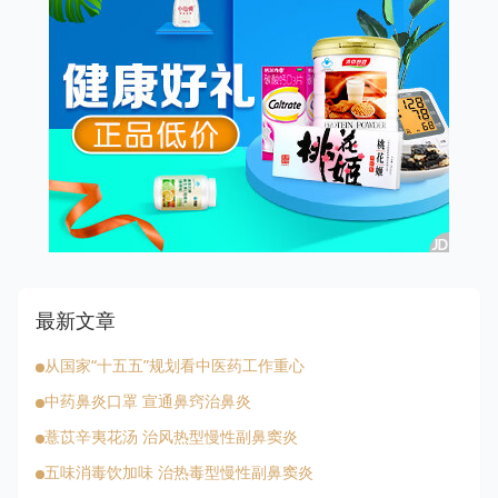
最新文章
从国家“十五五”规划看中医药工作重心
中药鼻炎口罩 宣通鼻窍治鼻炎
薏苡辛夷花汤 治风热型慢性副鼻窦炎
五味消毒饮加味 治热毒型慢性副鼻窦炎