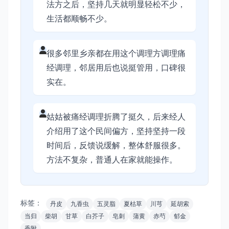
法方之后，坚持几天就明显轻松不少，
生活都顺畅不少。
很多邻里乡亲都在用这个调理方调理痛
经调理，邻居用后也说挺管用，口碑很
实在。
姑姑被痛经调理折腾了挺久，后来经人
介绍用了这个民间偏方，坚持坚持一段
时间后，反馈说缓解，整体舒服很多。
方法不复杂，普通人在家就能操作。
标签：
丹皮
九香虫
五灵脂
夏枯草
川芎
延胡索
当归
柴胡
甘草
白芥子
皂刺
蒲黄
赤芍
郁金
香附