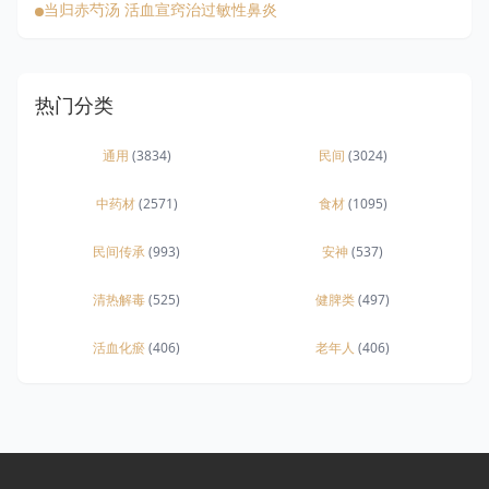
当归赤芍汤 活血宣窍治过敏性鼻炎
热门分类
通用
(3834)
民间
(3024)
中药材
(2571)
食材
(1095)
民间传承
(993)
安神
(537)
清热解毒
(525)
健脾类
(497)
活血化瘀
(406)
老年人
(406)