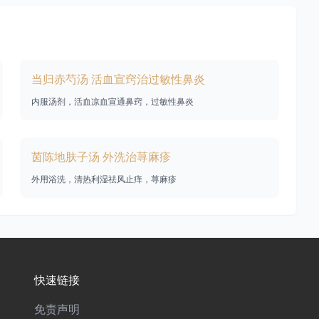
当归赤芍汤 活血宣窍治过敏性鼻炎
内服汤剂，活血凉血宣通鼻窍，过敏性鼻炎
茵陈地肤子汤 外洗治荨麻疹
外用浴洗，清热利湿祛风止痒，荨麻疹
快速链接
免责声明