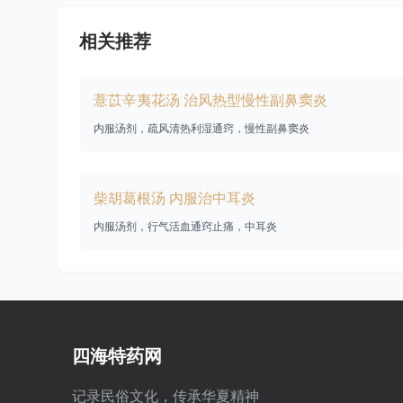
相关推荐
薏苡辛夷花汤 治风热型慢性副鼻窦炎
内服汤剂，疏风清热利湿通窍，慢性副鼻窦炎
柴胡葛根汤 内服治中耳炎
内服汤剂，行气活血通窍止痛，中耳炎
四海特药网
记录民俗文化，传承华夏精神