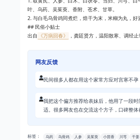
1. 取黄芪、人参、白术、白茯苓、当归、川芎、
叶、乌药、吴茱萸、香附、苍术、甘草。
2. 与白毛乌骨鸡同煮烂，焙干为末，米糊为丸，好
## 民俗小贴士
出自
《万病回春》
，龚廷贤方，温阳散寒、调经止
网友反馈
民间很多人都在用这个家常方应对宫寒不孕
我把这个偏方推荐给表妹后，他用了一段时
适。很多网友也在交流这个方子，口碑整体
标签：
乌药
乌骨鸡
人参
吴茱萸
小茴香
川芎
干姜