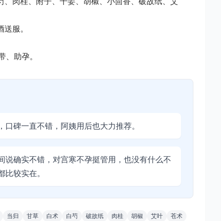
白芍、肉桂、附子、干姜、胡椒、小茴香、破故纸、艾
酒送服。
带、助孕。
，口碑一直不错，阿姨用后也大力推荐。
间说确实不错，对宫寒不孕挺管用，也没有什么不
都比较实在。
当归
甘草
白术
白芍
破故纸
肉桂
胡椒
艾叶
苍术