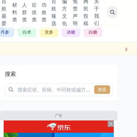
百
百
偏
免
网
关
材
人
症
功
姓
姓
方
责
民
于
料
群
状
效
最
臻
文
声
投
我
类
类
类
类
爱
选
化
明
稿
们
丹参
白术
党参
冰糖
白糖
搜索
搜索
广告