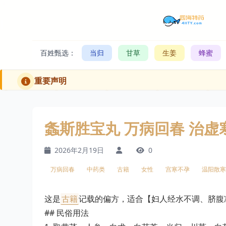
百姓甄选：
当归
甘草
生姜
蜂蜜
重要声明
螽斯胜宝丸 万病回春 治
2026年2月19日
0
万病回春
中药类
古籍
女性
宫寒不孕
温阳散寒
这是
古籍
记载的偏方，适合【妇人经水不调、脐腹
## 民俗用法