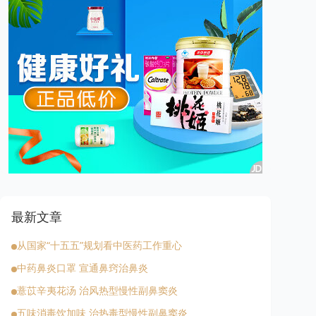
最新文章
从国家“十五五”规划看中医药工作重心
中药鼻炎口罩 宣通鼻窍治鼻炎
薏苡辛夷花汤 治风热型慢性副鼻窦炎
五味消毒饮加味 治热毒型慢性副鼻窦炎