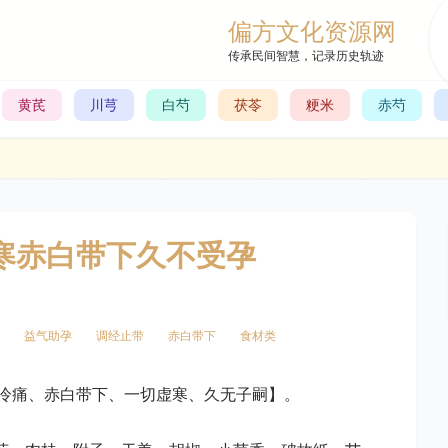
偏方文化资源网
传承民间智慧，记录历史轨迹
黄芪
川芎
白芍
茯苓
粳米
赤芍
虚寒赤白带下久不受孕
益气助孕
调经止带
赤白带下
食材类
冷痛、赤白带下、一切虚寒、久无子嗣】。