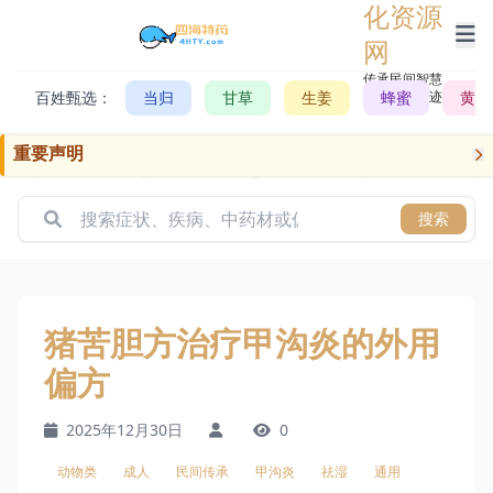
化资源
网
传承民间智慧，
百姓甄选：
当归
甘草
生姜
记录历史轨迹
蜂蜜
黄芪
重要声明
搜索
猪苦胆方治疗甲沟炎的外用
偏方
2025年12月30日
0
动物类
成人
民间传承
甲沟炎
祛湿
通用