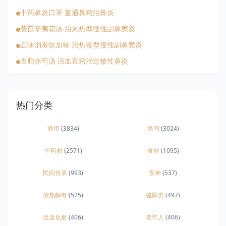
中药鼻炎口罩 宣通鼻窍治鼻炎
薏苡辛夷花汤 治风热型慢性副鼻窦炎
五味消毒饮加味 治热毒型慢性副鼻窦炎
当归赤芍汤 活血宣窍治过敏性鼻炎
热门分类
通用
(3834)
民间
(3024)
中药材
(2571)
食材
(1095)
民间传承
(993)
安神
(537)
清热解毒
(525)
健脾类
(497)
活血化瘀
(406)
老年人
(406)