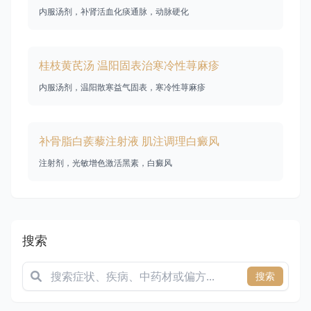
内服汤剂，补肾活血化痰通脉，动脉硬化
桂枝黄芪汤 温阳固表治寒冷性荨麻疹
内服汤剂，温阳散寒益气固表，寒冷性荨麻疹
补骨脂白蒺藜注射液 肌注调理白癜风
注射剂，光敏增色激活黑素，白癜风
搜索
搜索