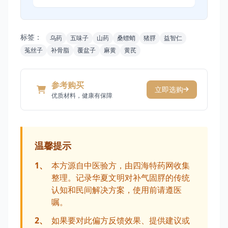
标签：
乌药
五味子
山药
桑螵蛸
猪脬
益智仁
菟丝子
补骨脂
覆盆子
麻黄
黄芪
参考购买
立即选购
优质材料，健康有保障
温馨提示
1、
本方源自中医验方，由四海特药网收集
整理。记录华夏文明对补气固脬的传统
认知和民间解决方案，使用前请遵医
嘱。
2、
如果要对此偏方反馈效果、提供建议或