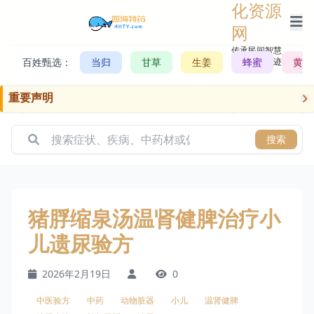
化资源
网
传承民间智慧，
百姓甄选：
当归
甘草
生姜
记录历史轨迹
蜂蜜
黄芪
重要声明
搜索
猪脬缩泉汤温肾健脾治疗小
儿遗尿验方
2026年2月19日
0
中医验方
中药
动物脏器
小儿
温肾健脾