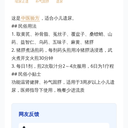
缩尿止遗
补气固脬
遗尿
这是
中医验方
，适合小儿遗尿。
## 民俗用法
1. 取黄芪、补骨脂、菟丝子、覆盆子、桑螵蛸、山
药、益智仁、乌药、五味子、麻黄、猪脬
2. 猪脬煮汤煎药，每剂药头煎用冷猪脬汤浸透，武
火煮开文火煎30分钟
3. 每日1剂，煎2次取汁分2～4次服用，6日为1疗程
## 民俗小贴士
功能温肾健脾、补气固脬，适用于3周岁以上小儿遗
尿，医师指导下使用，晚餐少进流质
网友反馈