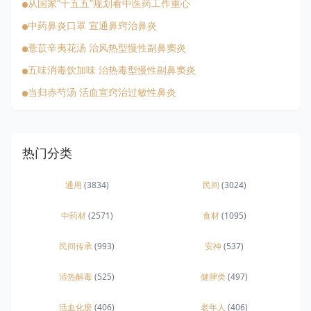
从国家“十五五”规划看中医药工作重心
中药鼻炎口罩 宣通鼻窍治鼻炎
薏苡辛夷花汤 治风热型慢性副鼻窦炎
五味消毒饮加味 治热毒型慢性副鼻窦炎
当归赤芍汤 活血宣窍治过敏性鼻炎
热门分类
通用
(3834)
民间
(3024)
中药材
(2571)
食材
(1095)
民间传承
(993)
安神
(537)
清热解毒
(525)
健脾类
(497)
活血化瘀
(406)
老年人
(406)