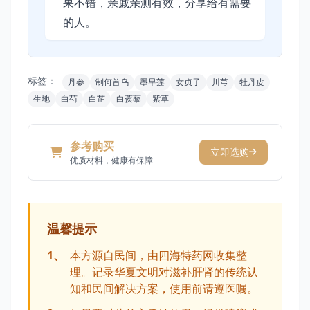
果不错，亲戚亲测有效，分享给有需要
的人。
标签：
丹参
制何首乌
墨旱莲
女贞子
川芎
牡丹皮
生地
白芍
白芷
白蒺藜
紫草
参考购买
立即选购
优质材料，健康有保障
温馨提示
1、
本方源自民间，由四海特药网收集整
理。记录华夏文明对滋补肝肾的传统认
知和民间解决方案，使用前请遵医嘱。