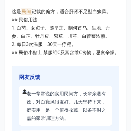
这是
民间
记载的偏方，适合肝肾不足型白癜风。
## 民俗用法
1. 白芍、女贞子、墨旱莲、制何首乌、生地、丹
参、白芷、牡丹皮、紫草、川芎、白蒺藜浓煎。
2. 每日3次温服，30天一疗程。
## 民俗小贴士 禁服维C及富含维C食物，忌食辛燥。
网友反馈
老一辈常说的实用民间方，长辈亲测有
效，对白癜风很友好。几天坚持下来，
挺实用，是一个值得收藏、以备不时之
需的家常调理方法。