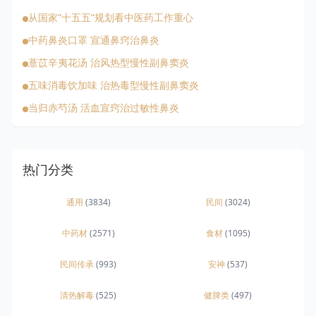
从国家“十五五”规划看中医药工作重心
中药鼻炎口罩 宣通鼻窍治鼻炎
薏苡辛夷花汤 治风热型慢性副鼻窦炎
五味消毒饮加味 治热毒型慢性副鼻窦炎
当归赤芍汤 活血宣窍治过敏性鼻炎
热门分类
通用
(3834)
民间
(3024)
中药材
(2571)
食材
(1095)
民间传承
(993)
安神
(537)
清热解毒
(525)
健脾类
(497)