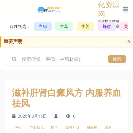
化资源
网
传承民间智慧，
百姓甄选：
当归
甘草
生姜
记录历史轨迹
蜂蜜
黄芪
重要声明
搜索
滋补肝肾白癜风方 内服养血
祛风
2026年3月15日
0
中药
养血祛风
民间
滋补肝肾
白癜风
通用