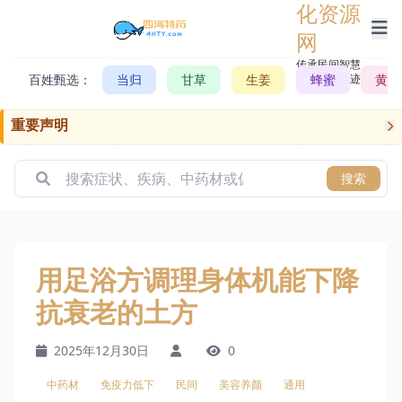
化资源
网
传承民间智慧，
百姓甄选：
当归
甘草
生姜
记录历史轨迹
蜂蜜
黄芪
重要声明
搜索
用足浴方调理身体机能下降
抗衰老的土方
2025年12月30日
0
中药材
免疫力低下
民间
美容养颜
通用