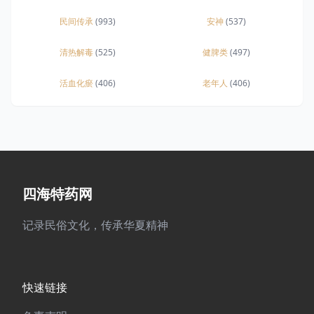
民间传承
(993)
安神
(537)
清热解毒
(525)
健脾类
(497)
活血化瘀
(406)
老年人
(406)
四海特药网
记录民俗文化，传承华夏精神
快速链接