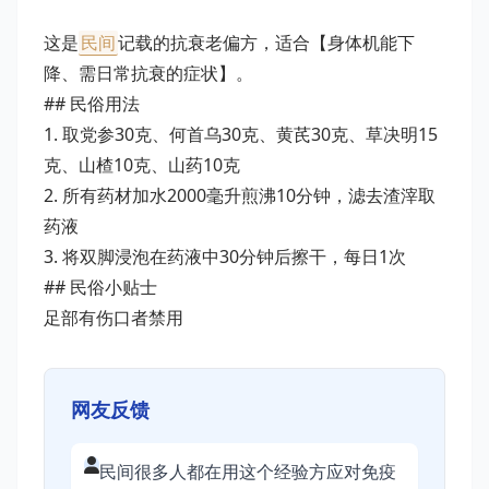
这是
民间
记载的抗衰老偏方，适合【身体机能下
降、需日常抗衰的症状】。
## 民俗用法
1. 取党参30克、何首乌30克、黄芪30克、草决明15
克、山楂10克、山药10克
2. 所有药材加水2000毫升煎沸10分钟，滤去渣滓取
药液
3. 将双脚浸泡在药液中30分钟后擦干，每日1次
## 民俗小贴士
足部有伤口者禁用
网友反馈
民间很多人都在用这个经验方应对免疫