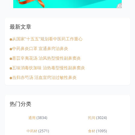
最新文章
从国家“十五五”规划看中医药工作重心
中药鼻炎口罩 宣通鼻窍治鼻炎
薏苡辛夷花汤 治风热型慢性副鼻窦炎
五味消毒饮加味 治热毒型慢性副鼻窦炎
当归赤芍汤 活血宣窍治过敏性鼻炎
热门分类
通用
(3834)
民间
(3024)
中药材
(2571)
食材
(1095)