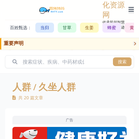
化资源
网
传承民间智慧，
百姓甄选：
当归
甘草
生姜
记录历史轨迹
蜂蜜
黄芪
重要声明
搜索
人群
/ 久坐人群
共 20 篇文章
广告