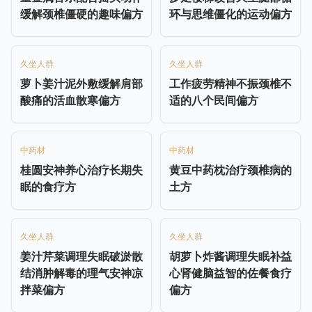
缓解颈椎僵硬的趣味偏方
环与思维僵化的运动偏方
久坐人群
久坐人群
萝卜姜汁泥外敷缓解肩部
工作疲劳精神不振颈椎不
酸痛的活血散寒偏方
适的八个民间偏方
中药材
中药材
桂圆安神养心治疗长期失
黄豆中药枕治疗颈椎病的
眠的食疗方
土方
久坐人群
久坐人群
姜汁芹菜调理失眠破淤散
胡萝卜炸酱调理失眠补益
结消肿解毒的理气安神凉
心肾健脑益智的佐餐食疗
拌菜偏方
偏方