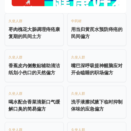
久坐人群
中药材
枣肉槐花大肠调理痔疮康
用当归黄芪水预防痔疮的
复期的民间土方
民间偏方
久坐人群
久坐人群
香蕉皮内侧敷贴辅助清洁
嘴巴深呼吸提神醒脑应对
纸划小伤口的天然偏方
开会瞌睡的职场偏方
久坐人群
久坐人群
喝水配合香菜清新口气缓
洗手液擦拭腋下临时抑制
解口臭的简易偏方
体味的应急偏方
久坐人群
久坐人群