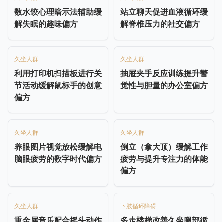
数水饺心理暗示法辅助缓
站立聊天促进血液循环缓
解失眠的趣味偏方
解脊椎压力的社交偏方
久坐人群
久坐人群
利用打印机扫描板进行关
抽屉夹手反应训练提升警
节活动缓解鼠标手的创意
觉性与胆量的办公室偏方
偏方
久坐人群
久坐人群
养眼图片视觉放松缓解电
倒立（拿大顶）缓解工作
脑眼疲劳的数字时代偏方
疲劳与提升专注力的体能
偏方
久坐人群
下肢循环障碍
重金属音乐配合摇头动作
多走楼梯改善久坐腿部循