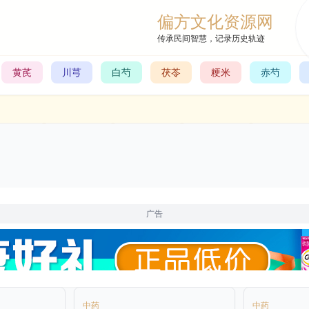
偏方文化资源网
传承民间智慧，记录历史轨迹
黄芪
川芎
白芍
茯苓
粳米
赤芍
广告
中药
中药