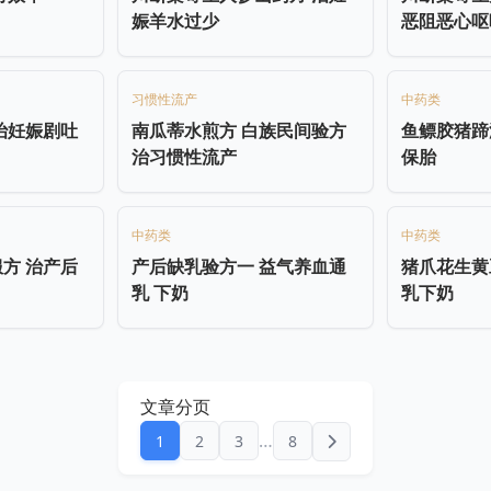
娠羊水过少
恶阻恶心呕
习惯性流产
中药类
治妊娠剧吐
南瓜蒂水煎方 白族民间验方
鱼鳔胶猪蹄
治习惯性流产
保胎
中药类
中药类
方 治产后
产后缺乳验方一 益气养血通
猪爪花生黄
乳 下奶
乳下奶
文章分页
…
1
2
3
8