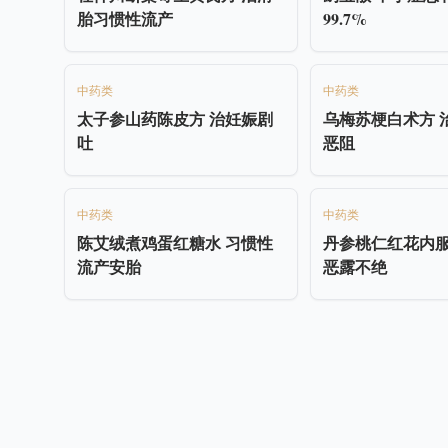
胎习惯性流产
99.7%
中药类
中药类
太子参山药陈皮方 治妊娠剧
乌梅苏梗白术方 
吐
恶阻
中药类
中药类
陈艾绒煮鸡蛋红糖水 习惯性
丹参桃仁红花内服
流产安胎
恶露不绝