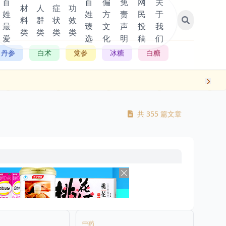
百
百
偏
免
网
关
材
人
症
功
姓
姓
方
责
民
于
料
群
状
效
最
臻
文
声
投
我
类
类
类
类
爱
选
化
明
稿
们
丹参
白术
党参
冰糖
白糖
共 355 篇文章
中药