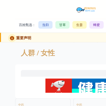
百姓甄选：
当归
甘草
生姜
蜂蜜
重要声明
人群
/ 女性
中药
中药