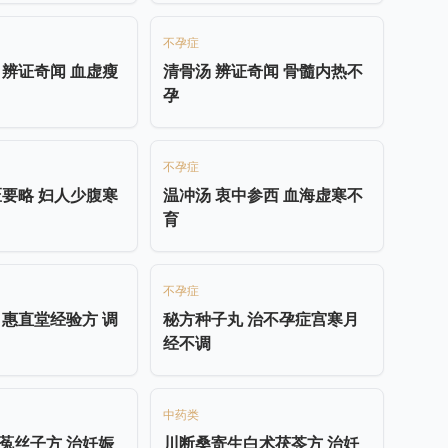
不孕症
 辨证奇闻 血虚瘦
清骨汤 辨证奇闻 骨髓内热不
孕
不孕症
匮要略 妇人少腹寒
温冲汤 衷中参西 血海虚寒不
育
不孕症
 惠直堂经验方 调
秘方种子丸 治不孕症宫寒月
经不调
中药类
菟丝子方 治妊娠
川断桑寄生白术茯苓方 治妊