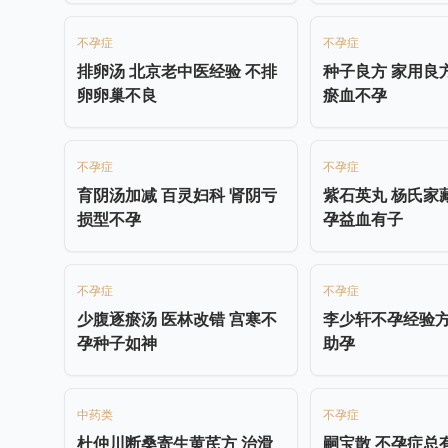
不孕症
不孕症
排卵汤 北京老中医经验 不排
种子良方 家用良
卵卵巢不良
瘀血不孕
不孕症
不孕症
育阴汤加减 百灵妇科 肾阴亏
紫石英丸 杨氏家
损型不孕
孕益血有子
不孕症
不孕症
少腹逐瘀汤 医林改错 宫寒不
李少轩不孕经验方
孕种子如神
助孕
中药类
不孕症
杜仲川断桑寄生黄芪方 治滑
嗣宝散 不孕症总