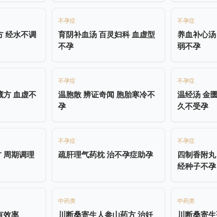
不孕症
不孕症
方 经水不调
育阴补血汤 百灵妇科 血虚型
养血补心汤
不孕
弱不孕
不孕症
不孕症
藏方 血虚不
温胞散 辨证奇闻 胞胎寒冷不
温经汤 金
孕
久不受孕
不孕症
不孕症
 周期调理
疏肝理气药枕 治不孕症助孕
四制香附丸
经种子不孕
中药类
中药类
有效率
川断桑寄生人参山药方 治妊
川断桑寄生