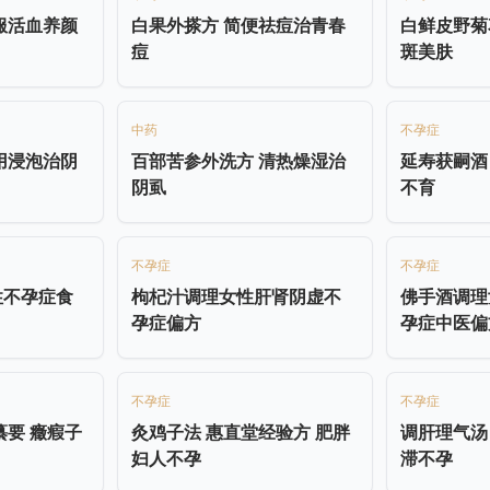
服活血养颜
白果外搽方 简便祛痘治青春
白鲜皮野菊
痘
斑美肤
中药
不孕症
用浸泡治阴
百部苦参外洗方 清热燥湿治
延寿获嗣酒
阴虱
不育
不孕症
不孕症
性不孕症食
枸杞汁调理女性肝肾阴虚不
佛手酒调理
孕症偏方
孕症中医偏
不孕症
不孕症
纂要 癥瘕子
灸鸡子法 惠直堂经验方 肥胖
调肝理气汤
妇人不孕
滞不孕