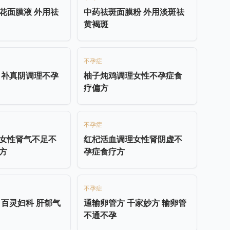
花面膜液 外用祛
中药祛斑面膜粉 外用淡斑祛
黄褐斑
不孕症
 补真阴调理不孕
柚子炖鸡调理女性不孕症食
疗偏方
不孕症
女性肾气不足不
红杞活血调理女性肾阴虚不
方
孕症食疗方
不孕症
 百灵妇科 肝郁气
通输卵管方 千家妙方 输卵管
不通不孕