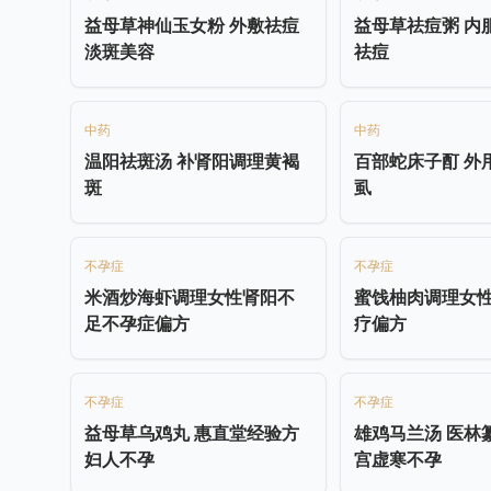
益母草神仙玉女粉 外敷祛痘
益母草祛痘粥 内
淡斑美容
祛痘
中药
中药
温阳祛斑汤 补肾阳调理黄褐
百部蛇床子酊 外
斑
虱
不孕症
不孕症
米酒炒海虾调理女性肾阳不
蜜饯柚肉调理女
足不孕症偏方
疗偏方
不孕症
不孕症
益母草乌鸡丸 惠直堂经验方
雄鸡马兰汤 医林
妇人不孕
宫虚寒不孕