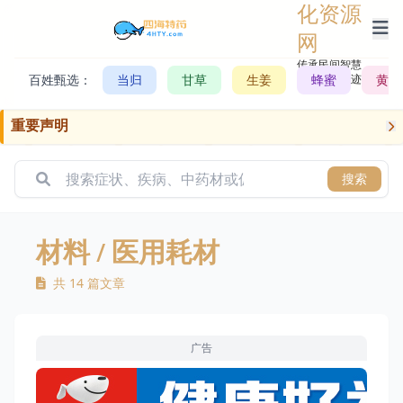
化资源
网
传承民间智慧，
百姓甄选：
当归
甘草
生姜
记录历史轨迹
蜂蜜
黄芪
重要声明
搜索
材料
/ 医用耗材
共 14 篇文章
广告