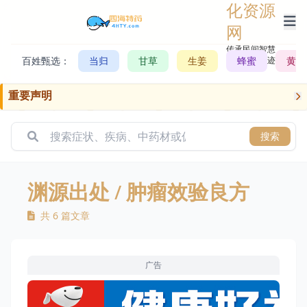
化资源
网
传承民间智慧，
百姓甄选：
当归
甘草
生姜
记录历史轨迹
蜂蜜
黄芪
重要声明
搜索
渊源出处
/ 肿瘤效验良方
共 6 篇文章
广告