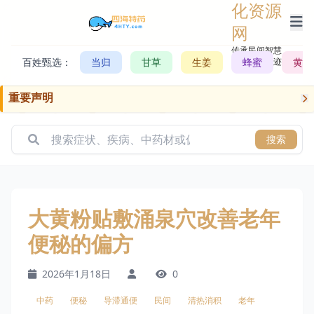
化资源
网
传承民间智慧，
百姓甄选：
当归
甘草
生姜
记录历史轨迹
蜂蜜
黄芪
重要声明
搜索
大黄粉贴敷涌泉穴改善老年
便秘的偏方
2026年1月18日
0
中药
便秘
导滞通便
民间
清热消积
老年