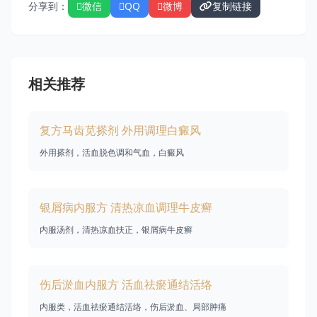
分享到：
微信
QQ
微博
复制链接
相关推荐
复方马齿苋搽剂 外用调理白癜风
外用搽剂，活血脱色调和气血，白癜风
银屑病内服方 清热凉血调理牛皮癣
内服汤剂，清热凉血扶正，银屑病牛皮癣
伤后淤血内服方 活血祛瘀通结活络
内服类，活血祛瘀通结活络，伤后淤血、局部肿痛