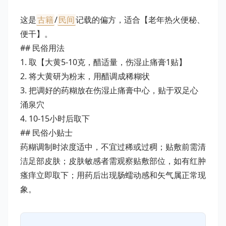
这是
古籍
/
民间
记载的偏方，适合【老年热火便秘、
便干】。
## 民俗用法
1. 取【大黄5-10克，醋适量，伤湿止痛膏1贴】
2. 将大黄研为粉末，用醋调成稀糊状
3. 把调好的药糊放在伤湿止痛膏中心，贴于双足心
涌泉穴
4. 10-15小时后取下
## 民俗小贴士
药糊调制时浓度适中，不宜过稀或过稠；贴敷前需清
洁足部皮肤；皮肤敏感者需观察贴敷部位，如有红肿
瘙痒立即取下；用药后出现肠蠕动感和矢气属正常现
象。