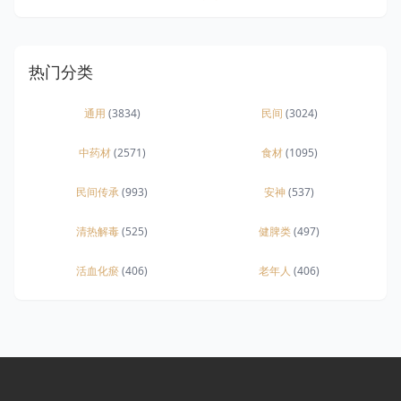
热门分类
通用
(3834)
民间
(3024)
中药材
(2571)
食材
(1095)
民间传承
(993)
安神
(537)
清热解毒
(525)
健脾类
(497)
活血化瘀
(406)
老年人
(406)