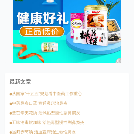
最新文章
从国家“十五五”规划看中医药工作重心
中药鼻炎口罩 宣通鼻窍治鼻炎
薏苡辛夷花汤 治风热型慢性副鼻窦炎
五味消毒饮加味 治热毒型慢性副鼻窦炎
当归赤芍汤 活血宣窍治过敏性鼻炎