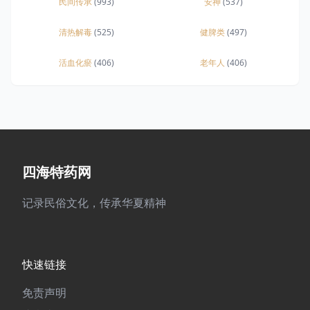
民间传承
(993)
安神
(537)
清热解毒
(525)
健脾类
(497)
活血化瘀
(406)
老年人
(406)
四海特药网
记录民俗文化，传承华夏精神
快速链接
免责声明