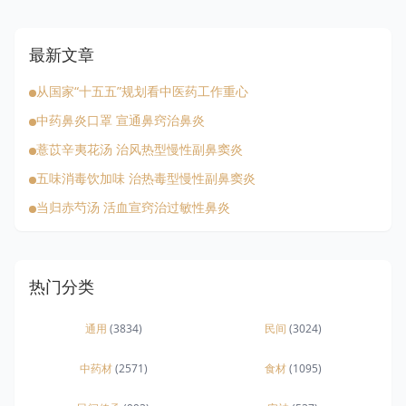
最新文章
从国家“十五五”规划看中医药工作重心
中药鼻炎口罩 宣通鼻窍治鼻炎
薏苡辛夷花汤 治风热型慢性副鼻窦炎
五味消毒饮加味 治热毒型慢性副鼻窦炎
当归赤芍汤 活血宣窍治过敏性鼻炎
热门分类
通用
(3834)
民间
(3024)
中药材
(2571)
食材
(1095)