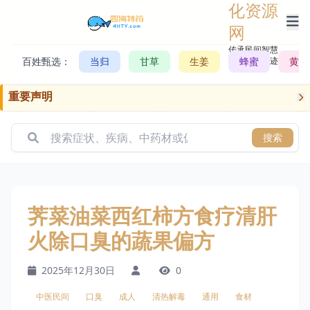
化资源
网
传承民间智慧，
百姓甄选：
当归
甘草
生姜
记录历史轨迹
蜂蜜
黄芪
重要声明
搜索
荠菜油菜西红柿方食疗清肝
火除口臭的蔬果偏方
2025年12月30日
0
中医民间
口臭
成人
清热解毒
通用
食材