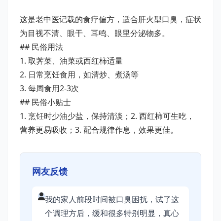
这是老中医记载的食疗偏方，适合肝火型口臭，症状
为目视不清、眼干、耳鸣、眼里分泌物多。
## 民俗用法
1. 取荠菜、油菜或西红柿适量
2. 日常烹饪食用，如清炒、煮汤等
3. 每周食用2-3次
## 民俗小贴士
1. 烹饪时少油少盐，保持清淡；2. 西红柿可生吃，
营养更易吸收；3. 配合规律作息，效果更佳。
网友反馈
我的家人前段时间被口臭困扰，试了这
个调理方后，缓和很多特别明显，真心