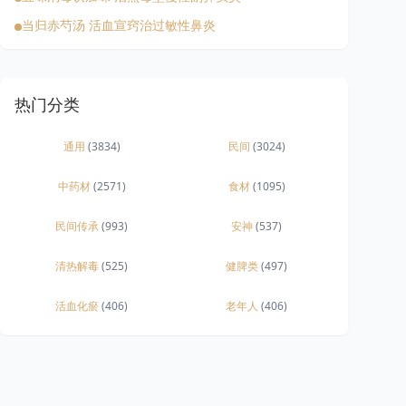
当归赤芍汤 活血宣窍治过敏性鼻炎
热门分类
通用
(3834)
民间
(3024)
中药材
(2571)
食材
(1095)
民间传承
(993)
安神
(537)
清热解毒
(525)
健脾类
(497)
活血化瘀
(406)
老年人
(406)