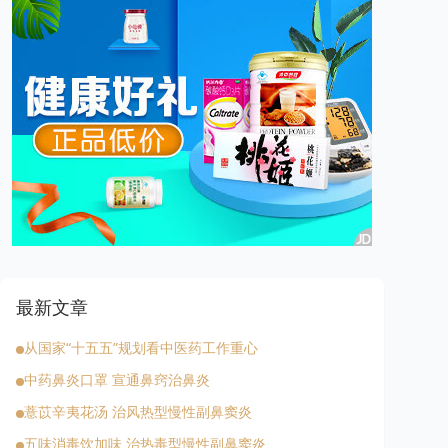
最新文章
从国家“十五五”规划看中医药工作重心
中药鼻炎口罩 宣通鼻窍治鼻炎
薏苡辛夷花汤 治风热型慢性副鼻窦炎
五味消毒饮加味 治热毒型慢性副鼻窦炎