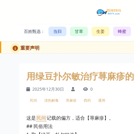
百姓甄选：
当归
甘草
生姜
蜂蜜
重要声明
用绿豆扑尔敏治疗荨麻疹的
2025年12月30日
0
民间
清热解毒
荨麻疹
西药
通用
这是
民间
记载的偏方，适合【荨麻疹】。
## 民俗用法