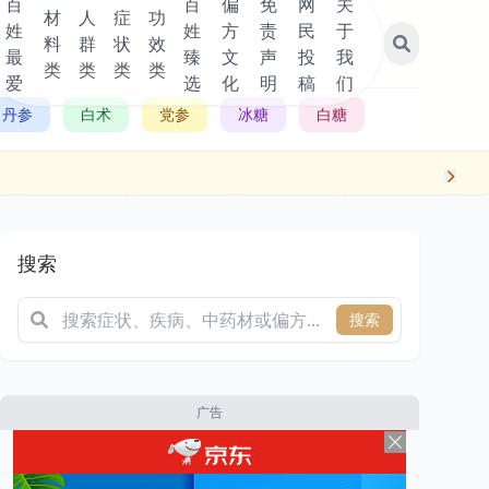
百
百
偏
免
网
关
材
人
症
功
姓
姓
方
责
民
于
料
群
状
效
最
臻
文
声
投
我
类
类
类
类
爱
选
化
明
稿
们
丹参
白术
党参
冰糖
白糖
搜索
搜索
广告