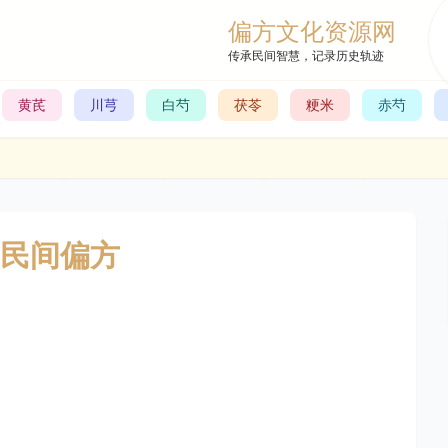
偏方文化资源网
传承民间智慧，记录历史轨迹
黄芪
川芎
白芍
茯苓
粳米
赤芍
民间偏方