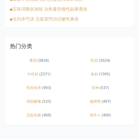
五味消毒饮加味 治热毒型慢性副鼻窦炎
当归赤芍汤 活血宣窍治过敏性鼻炎
热门分类
通用
(3834)
民间
(3024)
中药材
(2571)
食材
(1095)
民间传承
(993)
安神
(537)
清热解毒
(525)
健脾类
(497)
活血化瘀
(406)
老年人
(406)