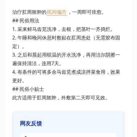
治疗肛周脓肿的
民间偏方
，一周即可痊愈。
## 民俗用法
1. 采来鲜马齿苋洗净，去根，把茎叶一齐捣烂。
2. 午睡和晚间休息时敷贴在肛周患处（无需胶布固
定）。
3. 之后和晨起用晾温的开水洗净，再用洁尔阴擦一
遍保持清洁，连用7天。
4. 有条件的可将多余马齿苋煮成凉拌菜食用，效果
更好。
## 民俗小贴士
此方适用于肛周脓肿，外敷第二天即可见效。
网友反馈