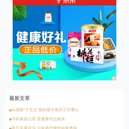
最新文章
从国家“十五五”规划看中医药工作重心
中药鼻炎口罩 宣通鼻窍治鼻炎
薏苡辛夷花汤 治风热型慢性副鼻窦炎