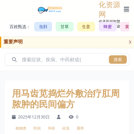
化资源
网
传承民间智慧，
百姓甄选：
当归
甘草
生姜
记录历史轨迹
蜂蜜
黄芪
重要声明
搜索
用马齿苋捣烂外敷治疗肛周
脓肿的民间偏方
2025年12月30日
0
植物类
民间
痔疮
祛湿
通用