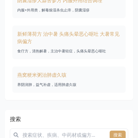
阴囊湿疹大蒜苦参方 内服外用结合调理
内服+外用类，解毒燥湿杀虫止痒，阴囊湿疹
新鲜薄荷方 治中暑 头痛头晕恶心呕吐 大暑常见
病偏方
食疗方，清热解暑，主治中暑轻症，头痛头晕恶心呕吐
燕窝粳米粥治肺虚久咳
养阴润肺，益气补虚，适用肺虚久咳
搜索
搜索