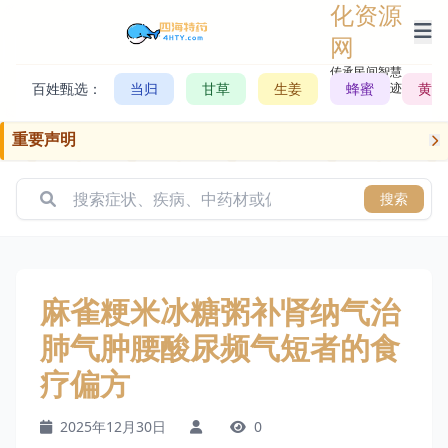
化资源
网
传承民间智慧，
百姓甄选：
当归
甘草
生姜
记录历史轨迹
蜂蜜
黄芪
重要声明
搜索
麻雀粳米冰糖粥补肾纳气治
肺气肿腰酸尿频气短者的食
疗偏方
2025年12月30日
0