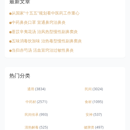
最新文章
从国家“十五五”规划看中医药工作重心
中药鼻炎口罩 宣通鼻窍治鼻炎
薏苡辛夷花汤 治风热型慢性副鼻窦炎
五味消毒饮加味 治热毒型慢性副鼻窦炎
当归赤芍汤 活血宣窍治过敏性鼻炎
热门分类
通用
(3834)
民间
(3024)
中药材
(2571)
食材
(1095)
民间传承
(993)
安神
(537)
清热解毒
(525)
健脾类
(497)