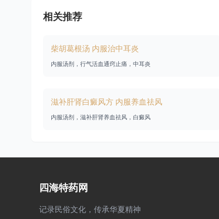
相关推荐
柴胡葛根汤 内服治中耳炎
内服汤剂，行气活血通窍止痛，中耳炎
滋补肝肾白癜风方 内服养血祛风
内服汤剂，滋补肝肾养血祛风，白癜风
四海特药网
记录民俗文化，传承华夏精神