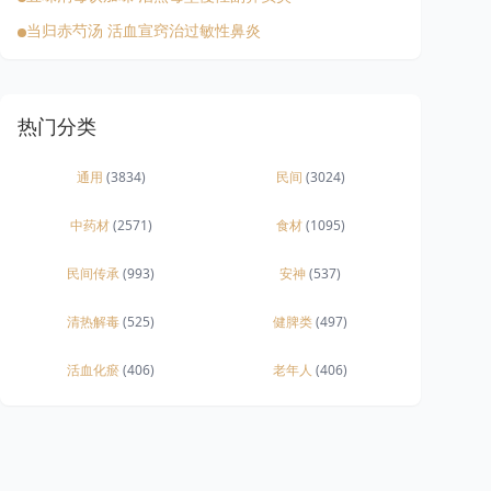
当归赤芍汤 活血宣窍治过敏性鼻炎
热门分类
通用
(3834)
民间
(3024)
中药材
(2571)
食材
(1095)
民间传承
(993)
安神
(537)
清热解毒
(525)
健脾类
(497)
活血化瘀
(406)
老年人
(406)