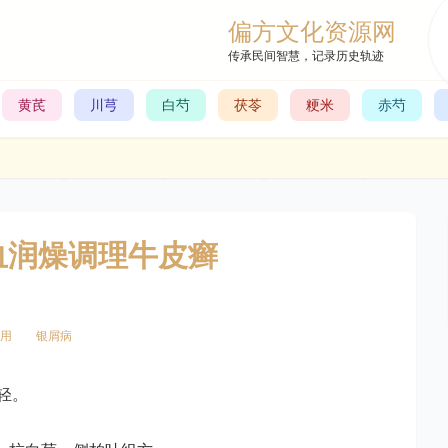
偏方文化资源网
传承民间智慧，记录历史轨迹
黄芪
川芎
白芍
茯苓
粳米
赤芍
血润燥调理牛皮癣
用
银屑病
轻。