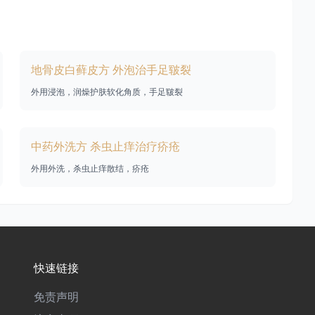
地骨皮白藓皮方 外泡治手足皲裂
外用浸泡，润燥护肤软化角质，手足皲裂
中药外洗方 杀虫止痒治疗疥疮
外用外洗，杀虫止痒散结，疥疮
快速链接
免责声明