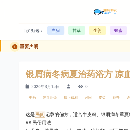
百姓甄选：
当归
甘草
生姜
蜂蜜
重要声明
银屑病冬病夏治药浴方 凉
2026年3月15日
0
中药
凉血润燥
扶正祛邪
民间
皮类
花卉
通
这是
民间
记载的偏方，适合牛皮癣、银屑病冬重夏
## 民俗用法