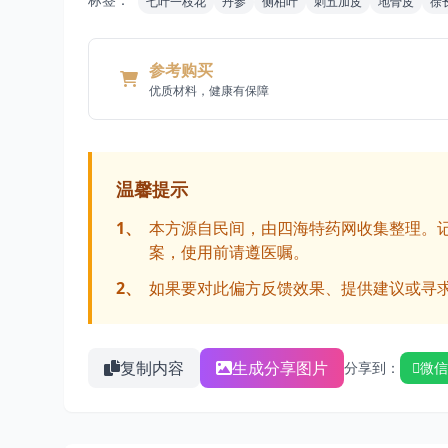
七叶一枝花
丹参
侧柏叶
刺五加皮
地骨皮
徐
参考购买
优质材料，健康有保障
温馨提示
1、
本方源自民间，由四海特药网收集整理。
案，使用前请遵医嘱。
2、
如果要对此偏方反馈效果、提供建议或寻
复制内容
生成分享图片
分享到：
微信