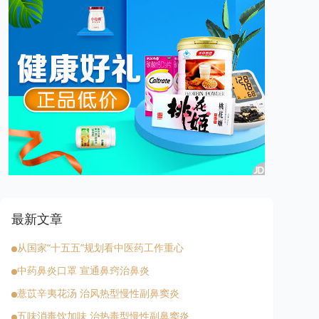
最新文章
从国家“十五五”规划看中医药工作重心
中药鼻炎口罩 宣通鼻窍治鼻炎
薏苡辛夷花汤 治风热型慢性副鼻窦炎
五味消毒饮加味 治热毒型慢性副鼻窦炎