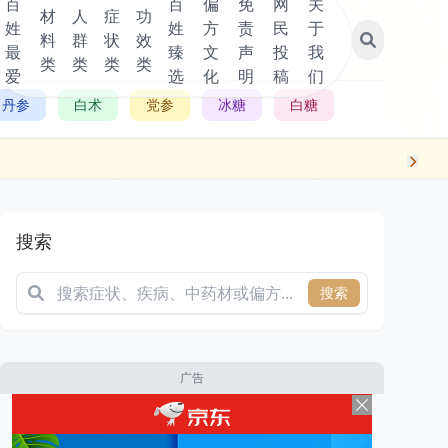
百
百
偏
免
网
关
材
人
症
功
姓
姓
方
责
民
于
料
群
状
效
最
臻
文
声
投
我
类
类
类
类
爱
选
化
明
稿
们
丹参
白术
党参
冰糖
白糖
搜索
搜索
广告