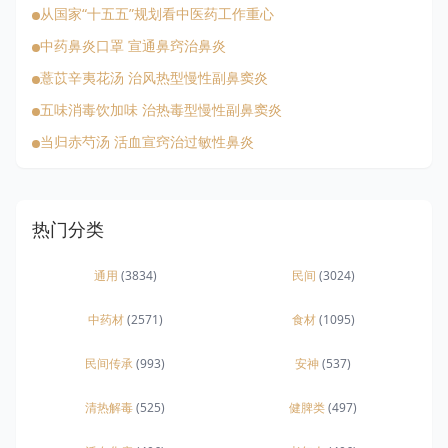
从国家“十五五”规划看中医药工作重心
中药鼻炎口罩 宣通鼻窍治鼻炎
薏苡辛夷花汤 治风热型慢性副鼻窦炎
五味消毒饮加味 治热毒型慢性副鼻窦炎
当归赤芍汤 活血宣窍治过敏性鼻炎
热门分类
通用
(3834)
民间
(3024)
中药材
(2571)
食材
(1095)
民间传承
(993)
安神
(537)
清热解毒
(525)
健脾类
(497)