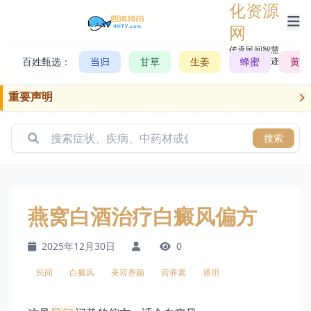
化资源
网
传承民间智慧，
百姓甄选：
当归
甘草
生姜
记录历史轨迹
蜂蜜
黄芪
重要声明
搜索
燕窝白酒治疗白癜风偏方
2025年12月30日
0
民间
白癜风
美容养颜
营养素
通用