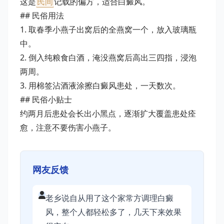
这是
民间
记载的偏方，适合白癜风。
## 民俗用法
1. 取春季小燕子出窝后的全燕窝一个，放入玻璃瓶
中。
2. 倒入纯粮食白酒，淹没燕窝后高出三四指，浸泡
两周。
3. 用棉签沾酒液涂擦白癜风患处，一天数次。
## 民俗小贴士
约两月后患处会长出小黑点，逐渐扩大覆盖患处痊
愈，注意不要伤害小燕子。
网友反馈
老乡说自从用了这个家常方调理白癜
风，整个人都轻松多了，几天下来效果