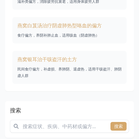
滋补类偏方，消除疲劳抗衰老，适用身体疲劳人群
燕窝白芨汤治疗阴虚肺热型咯血的偏方
食疗偏方，养阴补肺止血，适用咳血（阴虚肺热）
燕窝银耳治干咳盗汗的土方
民间食疗偏方，补虚损、养肺阴、退虚热，适用干咳盗汗、肺阴
虚人群
搜索
搜索