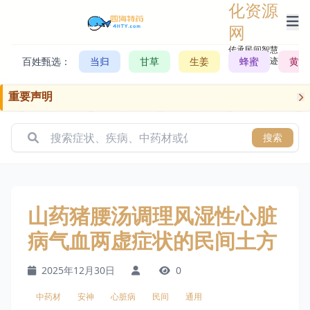
化资源
网
传承民间智慧，
百姓甄选：
当归
甘草
生姜
记录历史轨迹
蜂蜜
黄芪
重要声明
搜索
山药猪腰汤调理风湿性心脏
病气血两虚症状的民间土方
2025年12月30日
0
中药材
安神
心脏病
民间
通用