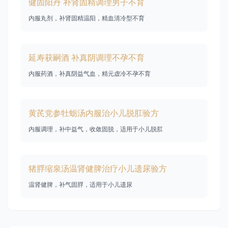
健固阳丹 补肾固精调理男子不育
内服丸剂，补肾固精温阳，精血清冷型不育
延寿获嗣酒 补真阴调理不孕不育
内服药酒，补真阴益气血，精元虚冷不孕不育
黄芪党参牡蛎汤内服治小儿脱肛验方
内服调理，补中益气，收敛固脱，适用于小儿脱肛
猪脬缩泉汤温肾健脾治疗小儿遗尿验方
温肾健脾，补气固脬，适用于小儿遗尿