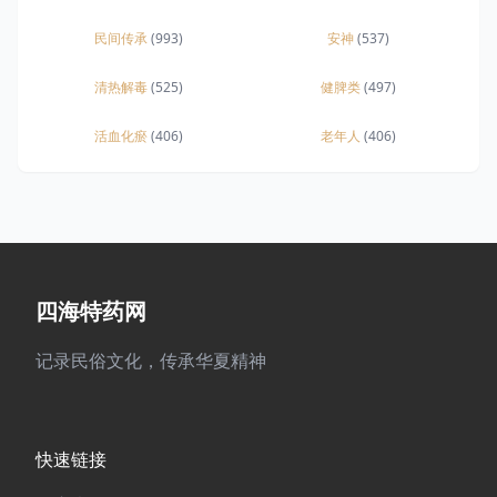
民间传承
(993)
安神
(537)
清热解毒
(525)
健脾类
(497)
活血化瘀
(406)
老年人
(406)
四海特药网
记录民俗文化，传承华夏精神
快速链接