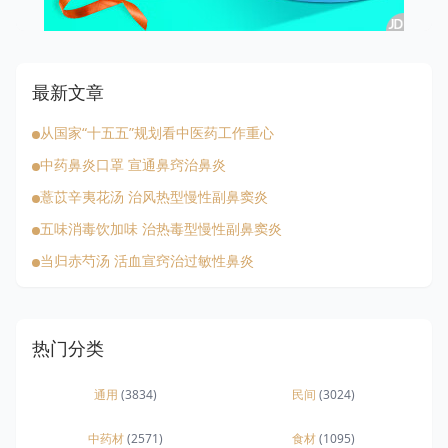
最新文章
从国家“十五五”规划看中医药工作重心
中药鼻炎口罩 宣通鼻窍治鼻炎
薏苡辛夷花汤 治风热型慢性副鼻窦炎
五味消毒饮加味 治热毒型慢性副鼻窦炎
当归赤芍汤 活血宣窍治过敏性鼻炎
热门分类
通用
(3834)
民间
(3024)
中药材
(2571)
食材
(1095)