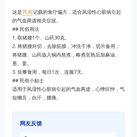
这是
民间
记载的食疗偏方，适合风湿性心脏病引起
的气血两虚相关症状。
## 民俗用法
1. 取猪腰1个、山药30克。
2. 将猪腰对切，去除筋膜，冲洗干净，切片备用；
将猪腰、山药放入锅内熬煮，略煮至熟后加麻油、
葱、姜。
3. 佐餐食用，每日1次，连服7天。
## 民俗小贴士
适用于风湿性心脏病引起的气血两虚，心悸怔忡，气
短懒言，自汗，腰痛。
网友反馈