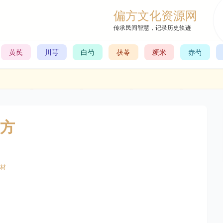
偏方文化资源网
传承民间智慧，记录历史轨迹
黄芪
川芎
白芍
茯苓
粳米
赤芍
方
材