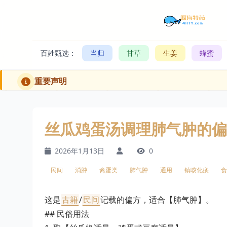
百姓甄选：
当归
甘草
生姜
蜂蜜
重要声明
丝瓜鸡蛋汤调理肺气肿的偏
2026年1月13日
0
民间
消肿
禽蛋类
肺气肿
通用
镇咳化痰
食
这是
古籍
/
民间
记载的偏方，适合【肺气肿】。
## 民俗用法