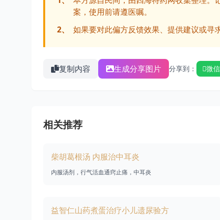
1、
本方源自民间，由四海特药网收集整理。
案，使用前请遵医嘱。
2、
如果要对此偏方反馈效果、提供建议或寻
复制内容
生成分享图片
分享到：
微信
相关推荐
柴胡葛根汤 内服治中耳炎
内服汤剂，行气活血通窍止痛，中耳炎
益智仁山药煮蛋治疗小儿遗尿验方