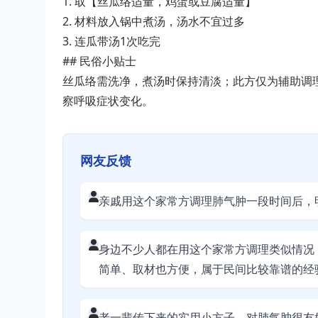
1. 取【丝瓜络适量，鸡蛋或豆腐适量】
2. 材料放入锅中煮汤，汤水不宜过多
3. 连瓜带汤1次吃完
## 民俗小贴士
丝瓜络需洗净，煮汤时保持清淡；此方仅为辅助调
察呼吸症状变化。
网友反馈
亲戚用这个家常方调理肺气肿一段时间后，
身边不少人都在用这个家常方调理类似情况
简单、取材也方便，属于民间比较靠谱的经
老一辈传下来的实用小方子，对肺气肿很友