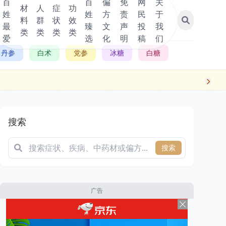
百
百
偏
免
网
关
材
人
症
功
姓
姓
方
责
民
于
料
群
状
效
最
臻
文
声
投
我
类
类
类
类
爱
选
化
明
稿
们
丹参
白术
党参
冰糖
白糖
搜索
搜索
广告