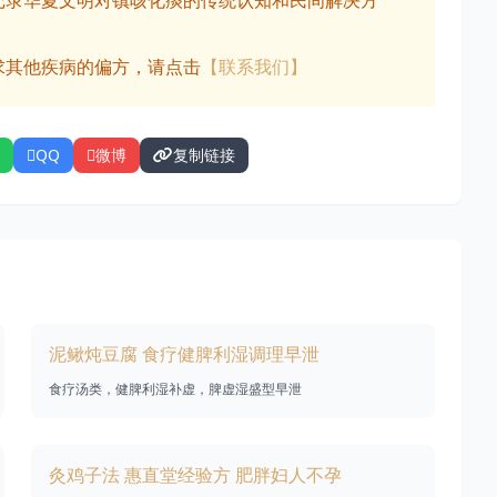
记录华夏文明对镇咳化痰的传统认知和民间解决方
求其他疾病的偏方，请点击
【联系我们】
QQ
微博
复制链接
泥鳅炖豆腐 食疗健脾利湿调理早泄
食疗汤类，健脾利湿补虚，脾虚湿盛型早泄
灸鸡子法 惠直堂经验方 肥胖妇人不孕