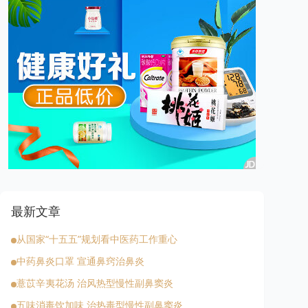
最新文章
从国家“十五五”规划看中医药工作重心
中药鼻炎口罩 宣通鼻窍治鼻炎
薏苡辛夷花汤 治风热型慢性副鼻窦炎
五味消毒饮加味 治热毒型慢性副鼻窦炎