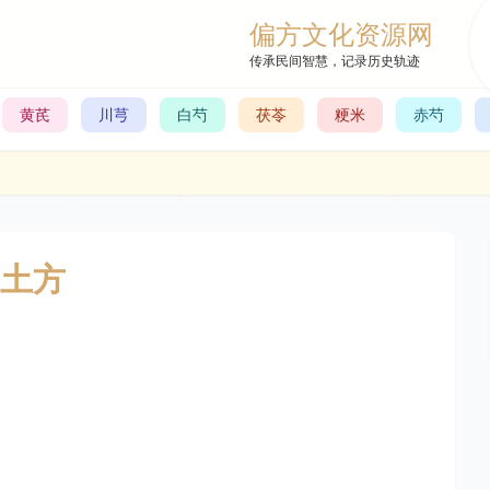
偏方文化资源网
传承民间智慧，记录历史轨迹
黄芪
川芎
白芍
茯苓
粳米
赤芍
土方