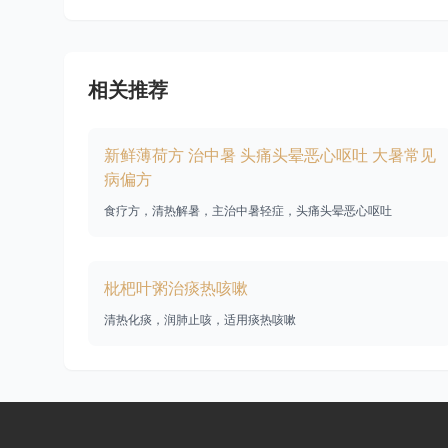
相关推荐
新鲜薄荷方 治中暑 头痛头晕恶心呕吐 大暑常见
病偏方
食疗方，清热解暑，主治中暑轻症，头痛头晕恶心呕吐
枇杷叶粥治痰热咳嗽
清热化痰，润肺止咳，适用痰热咳嗽