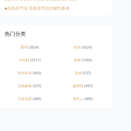
当归赤芍汤 活血宣窍治过敏性鼻炎
热门分类
通用
(3834)
民间
(3024)
中药材
(2571)
食材
(1095)
民间传承
(993)
安神
(537)
清热解毒
(525)
健脾类
(497)
活血化瘀
(406)
老年人
(406)