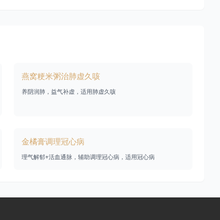
燕窝粳米粥治肺虚久咳
养阴润肺，益气补虚，适用肺虚久咳
金橘膏调理冠心病
理气解郁+活血通脉，辅助调理冠心病，适用冠心病