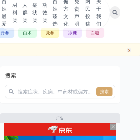
百
百
偏
免
网
关
材
人
症
功
姓
姓
方
责
民
于
料
群
状
效
最
臻
文
声
投
我
类
类
类
类
爱
选
化
明
稿
们
丹参
白术
党参
冰糖
白糖
搜索
搜索
广告