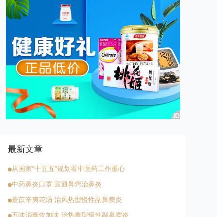
最新文章
从国家“十五五”规划看中医药工作重心
中药鼻炎口罩 宣通鼻窍治鼻炎
薏苡辛夷花汤 治风热型慢性副鼻窦炎
五味消毒饮加味 治热毒型慢性副鼻窦炎