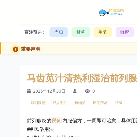
百姓甄选：
当归
甘草
生姜
蜂蜜
重要声明
马齿苋汁清热利湿治前列腺
2025年12月30日
0
前列腺炎
成人男性
植物类
民间传承
祛湿
前列腺炎的
民间
内服偏方，一周即可治愈，具体用
## 民俗用法