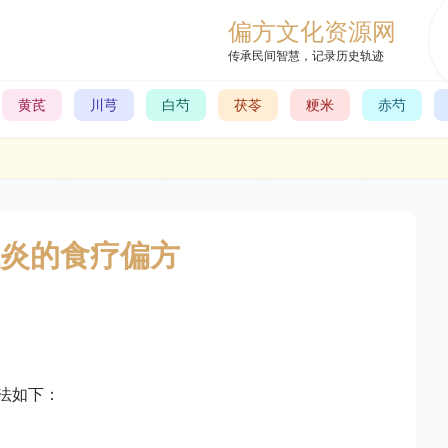
偏方文化资源网
传承民间智慧，记录历史轨迹
黄芪
川芎
白芍
茯苓
粳米
赤芍
炎的食疗偏方
法如下：