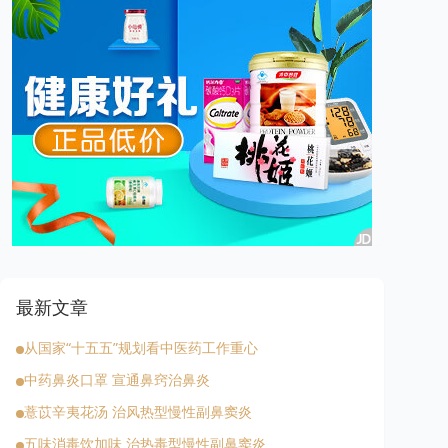
最新文章
从国家“十五五”规划看中医药工作重心
中药鼻炎口罩 宣通鼻窍治鼻炎
薏苡辛夷花汤 治风热型慢性副鼻窦炎
五味消毒饮加味 治热毒型慢性副鼻窦炎