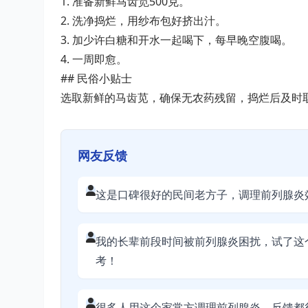
1. 准备新鲜马齿笕500克。
2. 洗净捣烂，用纱布包好挤出汁。
3. 加少许白糖和开水一起喝下，每早晚空腹喝。
4. 一周即愈。
## 民俗小贴士
选取新鲜的马齿苋，确保无农药残留，捣烂后及时
网友反馈
这是口碑很好的民间老方子，调理前列腺炎
我的长辈前段时间被前列腺炎困扰，试了这
考！
很多人用这个家常方调理前列腺炎，反馈都