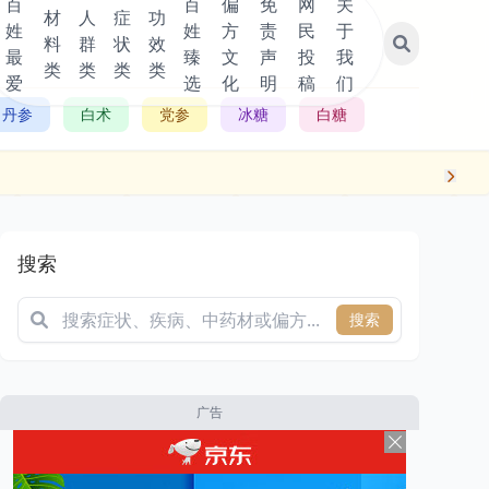
百
百
偏
免
网
关
材
人
症
功
姓
姓
方
责
民
于
料
群
状
效
最
臻
文
声
投
我
类
类
类
类
爱
选
化
明
稿
们
丹参
白术
党参
冰糖
白糖
搜索
搜索
广告