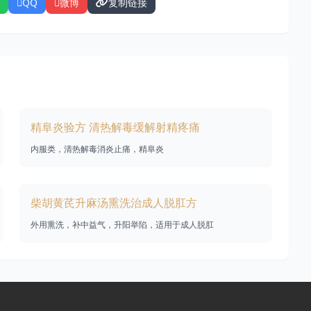
QQ
微博
复制链接
精阜炎验方 清热解毒缓解射精疼痛
内服类，清热解毒消炎止痛，精阜炎
柴胡黄芪升麻汤熏洗治成人脱肛方
外用熏洗，补中益气，升阳举陷，适用于成人脱肛