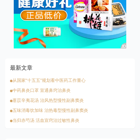
最新文章
从国家“十五五”规划看中医药工作重心
中药鼻炎口罩 宣通鼻窍治鼻炎
薏苡辛夷花汤 治风热型慢性副鼻窦炎
五味消毒饮加味 治热毒型慢性副鼻窦炎
当归赤芍汤 活血宣窍治过敏性鼻炎