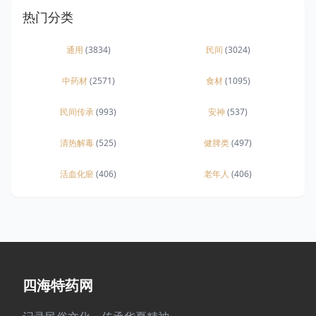
热门分类
通用
(3834)
民间
(3024)
中药材
(2571)
食材
(1095)
民间传承
(993)
安神
(537)
清热解毒
(525)
健脾类
(497)
活血化瘀
(406)
老年人
(406)
四海特药网