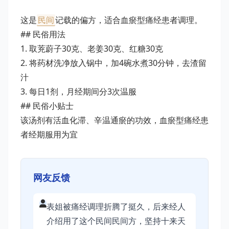
这是
民间
记载的偏方，适合血瘀型痛经患者调理。
## 民俗用法
1. 取茺蔚子30克、老姜30克、红糖30克
2. 将药材洗净放入锅中，加4碗水煮30分钟，去渣留
汁
3. 每日1剂，月经期间分3次温服
## 民俗小贴士
该汤剂有活血化滞、辛温通瘀的功效，血瘀型痛经患
者经期服用为宜
网友反馈
表姐被痛经调理折腾了挺久，后来经人
介绍用了这个民间民间方，坚持十来天