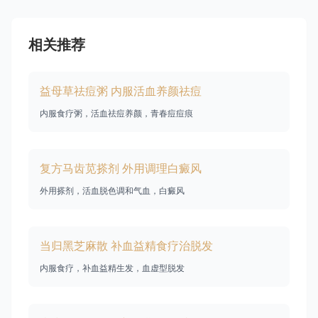
相关推荐
益母草祛痘粥 内服活血养颜祛痘
内服食疗粥，活血祛痘养颜，青春痘痘痕
复方马齿苋搽剂 外用调理白癜风
外用搽剂，活血脱色调和气血，白癜风
当归黑芝麻散 补血益精食疗治脱发
内服食疗，补血益精生发，血虚型脱发