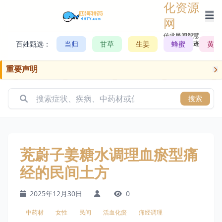
化资源
网
传承民间智慧，
百姓甄选：
当归
甘草
生姜
记录历史轨迹
蜂蜜
黄芪
重要声明
搜索
茺蔚子姜糖水调理血瘀型痛
经的民间土方
2025年12月30日
0
中药材
女性
民间
活血化瘀
痛经调理