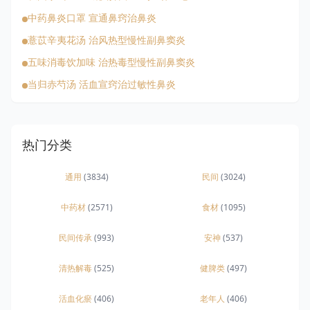
中药鼻炎口罩 宣通鼻窍治鼻炎
薏苡辛夷花汤 治风热型慢性副鼻窦炎
五味消毒饮加味 治热毒型慢性副鼻窦炎
当归赤芍汤 活血宣窍治过敏性鼻炎
热门分类
通用
(3834)
民间
(3024)
中药材
(2571)
食材
(1095)
民间传承
(993)
安神
(537)
清热解毒
(525)
健脾类
(497)
活血化瘀
(406)
老年人
(406)