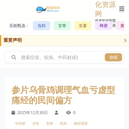
化资源
网
传承民间智慧，
百姓甄选：
当归
甘草
生姜
记录历史轨迹
蜂蜜
黄芪
重要声明
搜索
参片乌骨鸡调理气血亏虚型
痛经的民间偏方
2025年12月30日
0
中药材
女性
安神
民间
痛经调理