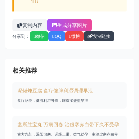
们】
复制内容
生成分享图片
分享到：
微信
QQ
微博
复制链接
相关推荐
泥鳅炖豆腐 食疗健脾利湿调理早泄
食疗汤类，健脾利湿补虚，脾虚湿盛型早泄
螽斯胜宝丸 万病回春 治虚寒赤白带下久不受孕
古方丸剂，温阳散寒、调经止带、益气助孕，主治虚寒赤白带