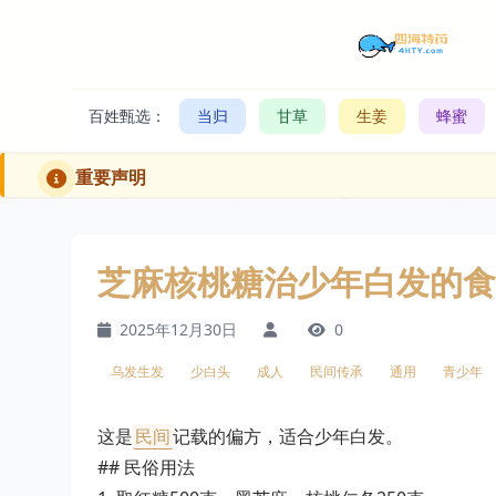
百姓甄选：
当归
甘草
生姜
蜂蜜
重要声明
芝麻核桃糖治少年白发的食
2025年12月30日
0
乌发生发
少白头
成人
民间传承
通用
青少年
这是
民间
记载的偏方，适合少年白发。
## 民俗用法