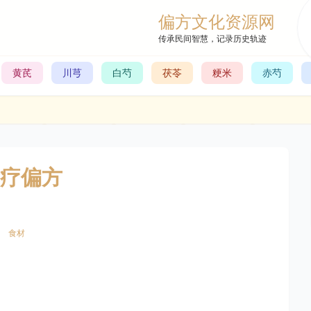
偏方文化资源网
传承民间智慧，记录历史轨迹
黄芪
川芎
白芍
茯苓
粳米
赤芍
疗偏方
食材