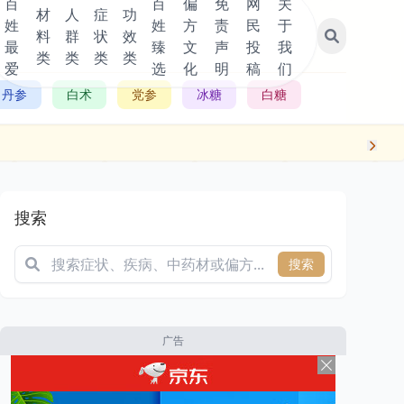
百
百
偏
免
网
关
材
人
症
功
姓
姓
方
责
民
于
料
群
状
效
最
臻
文
声
投
我
类
类
类
类
爱
选
化
明
稿
们
丹参
白术
党参
冰糖
白糖
搜索
搜索
广告