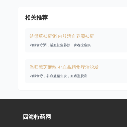
相关推荐
益母草祛痘粥 内服活血养颜祛痘
内服食疗粥，活血祛痘养颜，青春痘痘痕
当归黑芝麻散 补血益精食疗治脱发
内服食疗，补血益精生发，血虚型脱发
四海特药网