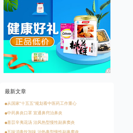
最新文章
从国家“十五五”规划看中医药工作重心
中药鼻炎口罩 宣通鼻窍治鼻炎
薏苡辛夷花汤 治风热型慢性副鼻窦炎
五味消毒饮加味 治热毒型慢性副鼻窦炎