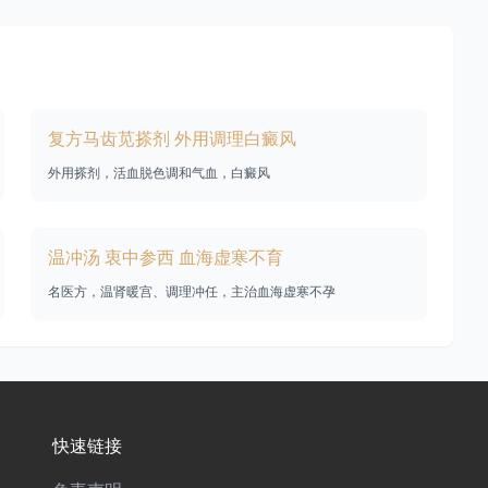
复方马齿苋搽剂 外用调理白癜风
外用搽剂，活血脱色调和气血，白癜风
温冲汤 衷中参西 血海虚寒不育
名医方，温肾暖宫、调理冲任，主治血海虚寒不孕
快速链接