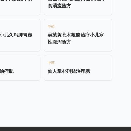
食消瘦验方
中药
小儿久泻脾胃虚
吴茱萸苍术敷脐治疗小儿寒
性腹泻验方
中药
治痄腮
仙人掌朴硝贴治痄腮