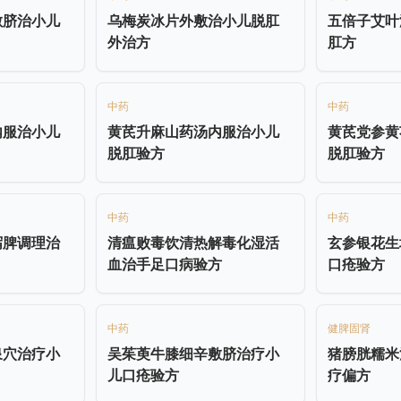
敷脐治小儿
乌梅炭冰片外敷治小儿脱肛
五倍子艾叶
外治方
肛方
中药
中药
内服治小儿
黄芪升麻山药汤内服治小儿
黄芪党参黄
脱肛验方
脱肛验方
中药
中药
泻脾调理治
清瘟败毒饮清热解毒化湿活
玄参银花生
血治手足口病验方
口疮验方
中药
健脾固肾
泉穴治疗小
吴茱萸牛膝细辛敷脐治疗小
猪膀胱糯米
儿口疮验方
疗偏方