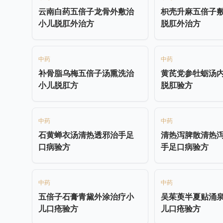
云南白药五倍子龙骨外敷治
枳壳升麻五倍子
小儿脱肛外治方
脱肛外治方
中药
中药
补骨脂乌梅五倍子汤熏洗治
黄芪党参牡蛎汤
小儿脱肛方
脱肛验方
中药
中药
石黄蝉衣汤清热透邪治手足
清热泻脾散清热
口病验方
手足口病验方
中药
中药
五倍子石膏青黛外涂治疗小
吴茱萸半夏贴涌
儿口疮验方
儿口疮验方