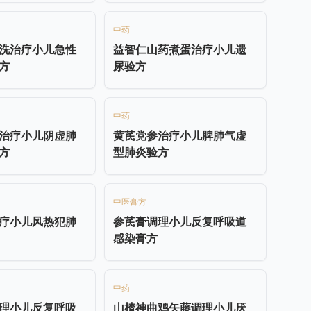
中药
洗治疗小儿急性
益智仁山药煮蛋治疗小儿遗
方
尿验方
中药
治疗小儿阴虚肺
黄芪党参治疗小儿脾肺气虚
方
型肺炎验方
中医膏方
疗小儿风热犯肺
参芪膏调理小儿反复呼吸道
感染膏方
中药
理小儿反复呼吸
山楂神曲鸡矢藤调理小儿厌