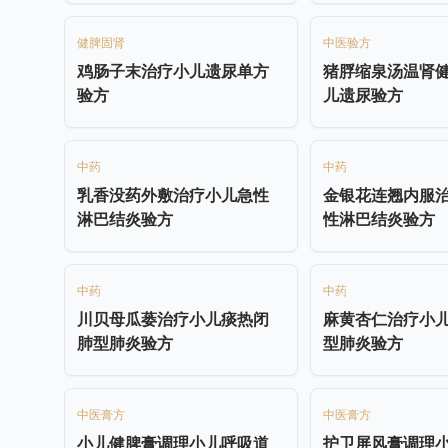
健脾固肾
中医验方
鸡肠子末治疗小儿遗尿单方
猪脬缩泉汤温肾
验方
儿遗尿验方
中药
中药
乳香没药外敷治疗小儿急性
金银花连翘内服
淋巴结炎验方
性淋巴结炎验方
中药
中药
川贝母瓜蒌治疗小儿痰热闭
麻黄杏仁治疗小
肺型肺炎验方
型肺炎验方
中医膏方
中医膏方
小儿健脾膏调理小儿呼吸道
护卫屏风膏调理