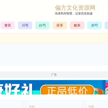
偏方文化资源网
传承民间智慧，记录历史轨迹
黄芪
川芎
白芍
茯苓
粳米
赤芍
广告
中药
中药