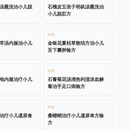
汤熏洗治小儿脱
石榴皮五倍子明矾汤熏洗治
小儿脱肛方
中药
芩汤内服治小儿
金银花夏枯草散结方治小儿
舌下囊肿验方
中药
地内服治疗小儿
石膏菊花汤清热利湿凉血解
毒治手足口病验方
中药
治疗小儿遗尿食
桑螵蛸治疗小儿遗尿单方验
方