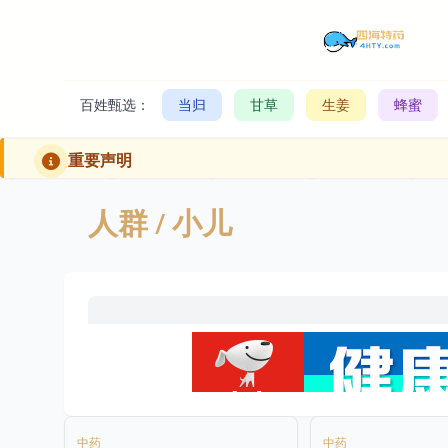
百姓甄选：
当归
甘草
生姜
蜂蜜
重要声明
人群
/ 小儿
中药
中药