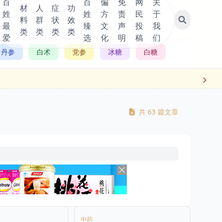
百
百
偏
免
网
关
材
人
症
功
姓
姓
方
责
民
于
料
群
状
效
最
臻
文
声
投
我
类
类
类
类
爱
选
化
明
稿
们
丹参
白术
党参
冰糖
白糖
共 63 篇文章
中药