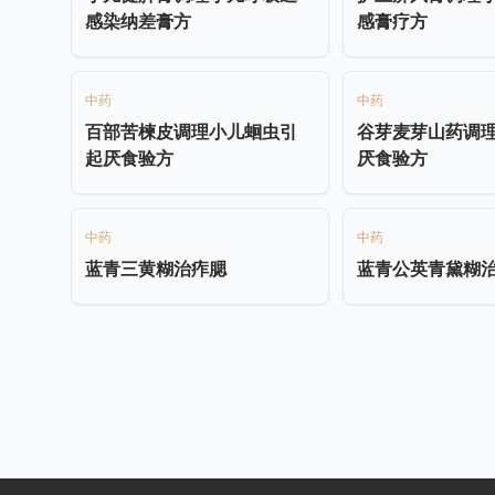
感染纳差膏方
感膏疗方
中药
中药
百部苦楝皮调理小儿蛔虫引
谷芽麦芽山药调
起厌食验方
厌食验方
中药
中药
蓝青三黄糊治痄腮
蓝青公英青黛糊