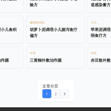
验方
道感染膏方
健脾助消化
小儿
理小儿食积
胡萝卜泥调理小儿腹泻食疗
苹果泥调理
偏方
弱食疗方
中药
中药
治痄腮
三黄糊外敷治痄腮
赤豆散外敷
文章分页
1
2