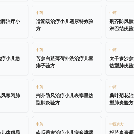
中药
中药
健脾治疗小
遗溺汤治疗小儿遗尿特效验
荆芥防风熏
方
淋巴结炎验
中药
中药
治疗小儿急
苦参白芷薄荷外洗治疗儿童
太子参沙参
痱子验方
热型肺炎验
中药
中药
儿风寒闭肺
荆芥防风治疗小儿表寒里热
桑叶菊花治
型肺炎验方
型肺炎验方
中药
中医膏方
小儿体虚易
南瓜蒂末治疗小儿痰多哮喘
杞芪参膏调