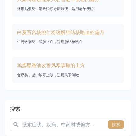
外用贴敷类，清热消积导滞通便，适用老年便秘
白芨百合核桃仁粉缓解肺结核咯血的偏方
中药散剂类，润肺止血，适用肺结核咯血
鸡蛋醋香油改善风寒咳嗽的土方
食疗类，温中散寒止咳，适用风寒咳嗽
搜索
搜索