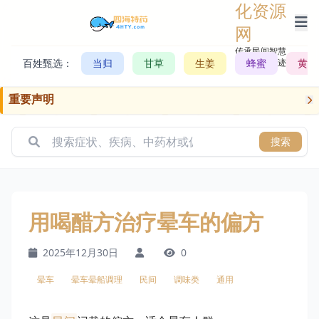
化资源
网
传承民间智慧，
百姓甄选：
当归
甘草
生姜
记录历史轨迹
蜂蜜
黄芪
重要声明
搜索
用喝醋方治疗晕车的偏方
2025年12月30日
0
晕车
晕车晕船调理
民间
调味类
通用