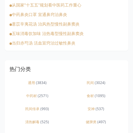
从国家“十五五”规划看中医药工作重心
中药鼻炎口罩 宣通鼻窍治鼻炎
薏苡辛夷花汤 治风热型慢性副鼻窦炎
五味消毒饮加味 治热毒型慢性副鼻窦炎
当归赤芍汤 活血宣窍治过敏性鼻炎
热门分类
通用
(3834)
民间
(3024)
中药材
(2571)
食材
(1095)
民间传承
(993)
安神
(537)
清热解毒
(525)
健脾类
(497)