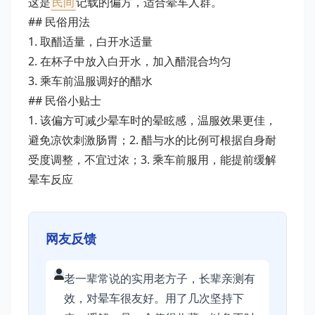
这是
民间
记载的偏方，适合晕车人群。
## 民俗用法
1. 取醋适量，白开水适量
2. 在杯子中放入白开水，加入醋混合均匀
3. 乘车前温服调好的醋水
## 民俗小贴士
1. 该偏方可减少晕车时的晕眩感，温服效果更佳，
避免凉饮刺激肠胃；2. 醋与水的比例可根据自身耐
受度调整，不宜过浓；3. 乘车前服用，能提前缓解
晕车反应
网友反馈
老一辈常说的实用老方子，长辈亲测有
效，对晕车很友好。用了几次坚持下