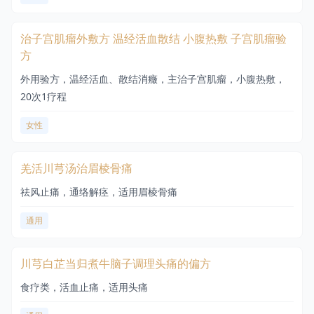
治子宫肌瘤外敷方 温经活血散结 小腹热敷 子宫肌瘤验
方
外用验方，温经活血、散结消癥，主治子宫肌瘤，小腹热敷，
20次1疗程
女性
羌活川芎汤治眉棱骨痛
祛风止痛，通络解痉，适用眉棱骨痛
通用
川芎白芷当归煮牛脑子调理头痛的偏方
食疗类，活血止痛，适用头痛