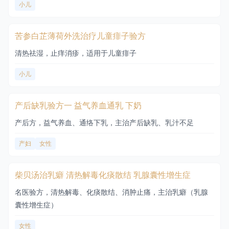
小儿
苦参白芷薄荷外洗治疗儿童痱子验方
清热祛湿，止痒消疹，适用于儿童痱子
小儿
产后缺乳验方一 益气养血通乳 下奶
产后方，益气养血、通络下乳，主治产后缺乳、乳汁不足
产妇
女性
柴贝汤治乳癖 清热解毒化痰散结 乳腺囊性增生症
名医验方，清热解毒、化痰散结、消肿止痛，主治乳癖（乳腺
囊性增生症）
女性