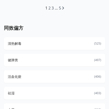
1
2
3
…
5
同效偏方
清热解毒
(525)
健脾类
(497)
活血化瘀
(406)
祛湿
(403)