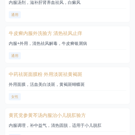
内服汤剂，滋补肝肾养血祛风，白癜风
通用
牛皮癣内服外洗验方 清热祛风止痒
内服+外用，清热祛风解毒，牛皮癣银屑病
通用
中药祛斑面膜粉 外用淡斑祛黄褐斑
外用面膜，活血美白淡斑，黄褐斑蝴蝶斑
女性
黄芪党参黄芩汤内服治小儿脱肛验方
内服调理，补中益气，清热固脱，适用于小儿脱肛