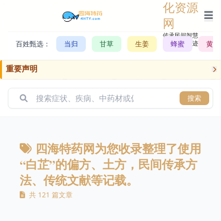
化资源
网
传承民间智慧，
百姓甄选：
当归
甘草
生姜
记录历史轨迹
蜂蜜
黄芪
重要声明
搜索
四海特药网为您收录整理了使用
“白芷”的偏方、土方，民间传承方
法、传统文献等记载。
共 121 篇文章