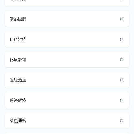
清热固脱
(1)
止痒消疹
(1)
化痰散结
(1)
温经活血
(1)
通络解痉
(1)
清热通窍
(1)