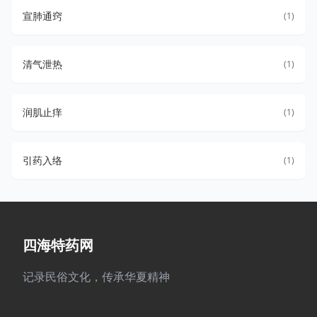
宣肺通窍
(1)
清气泄热
(1)
润肌止痒
(1)
引药入络
(1)
四海特药网
记录民俗文化，传承华夏精神