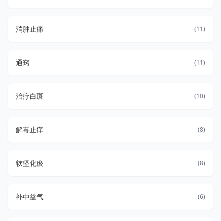
消肿止痛
(11)
通窍
(11)
治疗白斑
(10)
解毒止痒
(8)
软坚化瘀
(8)
补中益气
(6)