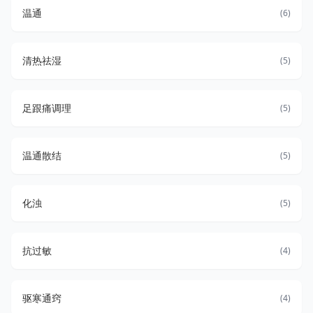
温通
(6)
清热祛湿
(5)
足跟痛调理
(5)
温通散结
(5)
化浊
(5)
抗过敏
(4)
驱寒通窍
(4)