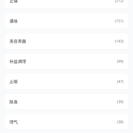
止痛
(212)
通络
(151)
美容养颜
(143)
补益调理
(99)
止呕
(47)
除臭
(39)
理气
(38)