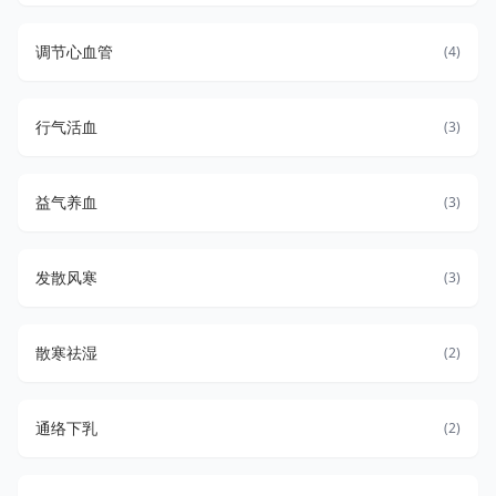
调节心血管
(4)
行气活血
(3)
益气养血
(3)
发散风寒
(3)
散寒祛湿
(2)
通络下乳
(2)