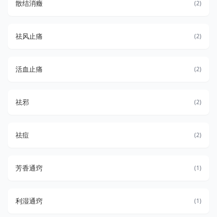
散结消癥
(2)
祛风止痛
(2)
活血止痛
(2)
祛邪
(2)
祛痘
(2)
芳香通窍
(1)
利湿通窍
(1)