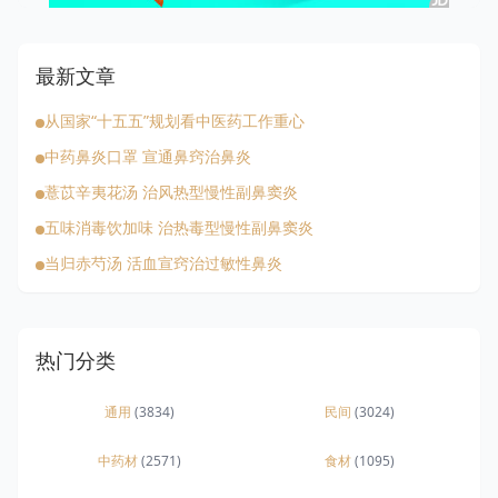
最新文章
从国家“十五五”规划看中医药工作重心
中药鼻炎口罩 宣通鼻窍治鼻炎
薏苡辛夷花汤 治风热型慢性副鼻窦炎
五味消毒饮加味 治热毒型慢性副鼻窦炎
当归赤芍汤 活血宣窍治过敏性鼻炎
热门分类
通用
(3834)
民间
(3024)
中药材
(2571)
食材
(1095)