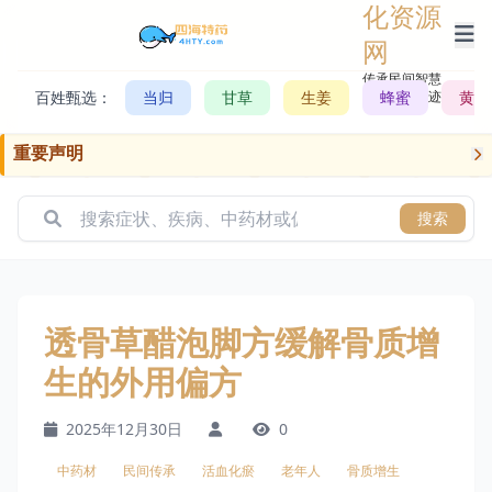
化资源
网
传承民间智慧，
百姓甄选：
当归
甘草
生姜
记录历史轨迹
蜂蜜
黄芪
重要声明
搜索
透骨草醋泡脚方缓解骨质增
生的外用偏方
2025年12月30日
0
中药材
民间传承
活血化瘀
老年人
骨质增生