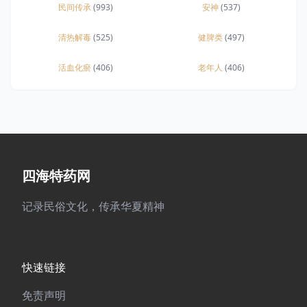
民间传承
(993)
安神
(537)
清热解毒
(525)
健脾类
(497)
活血化瘀
(406)
老年人
(406)
四海特药网
记录民俗文化，传承华夏精神
快速链接
免责声明