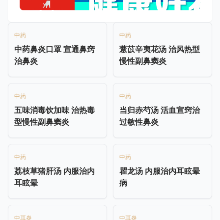
中药
中药
中药鼻炎口罩 宣通鼻窍
薏苡辛夷花汤 治风热型
治鼻炎
慢性副鼻窦炎
中药
中药
五味消毒饮加味 治热毒
当归赤芍汤 活血宣窍治
型慢性副鼻窦炎
过敏性鼻炎
中药
中药
荔枝草猪肝汤 内服治内
瞿龙汤 内服治内耳眩晕
耳眩晕
病
中耳炎
中耳炎