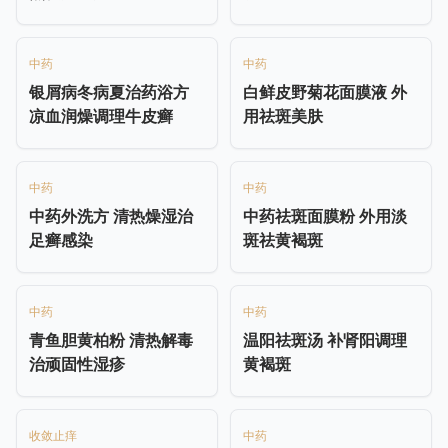
中药
中药
银屑病冬病夏治药浴方
白鲜皮野菊花面膜液 外
凉血润燥调理牛皮癣
用祛斑美肤
中药
中药
中药外洗方 清热燥湿治
中药祛斑面膜粉 外用淡
足癣感染
斑祛黄褐斑
中药
中药
青鱼胆黄柏粉 清热解毒
温阳祛斑汤 补肾阳调理
治顽固性湿疹
黄褐斑
收敛止痒
中药