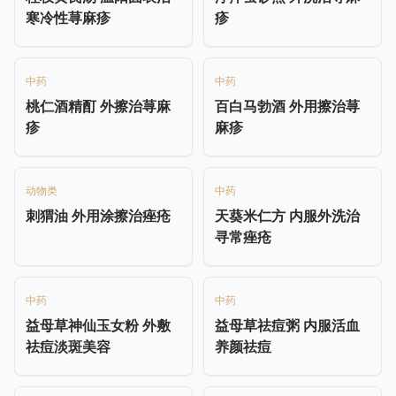
寒冷性荨麻疹
疹
中药
中药
桃仁酒精酊 外擦治荨麻
百白马勃酒 外用擦治荨
疹
麻疹
动物类
中药
刺猬油 外用涂擦治痤疮
天葵米仁方 内服外洗治
寻常痤疮
中药
中药
益母草神仙玉女粉 外敷
益母草祛痘粥 内服活血
祛痘淡斑美容
养颜祛痘