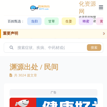
化资源
网
传承民间智慧，
百姓甄选：
当归
甘草
生姜
记录历史轨迹
蜂蜜
黄芪
重要声明
搜索
渊源出处
/ 民间
共 3024 篇文章
广告