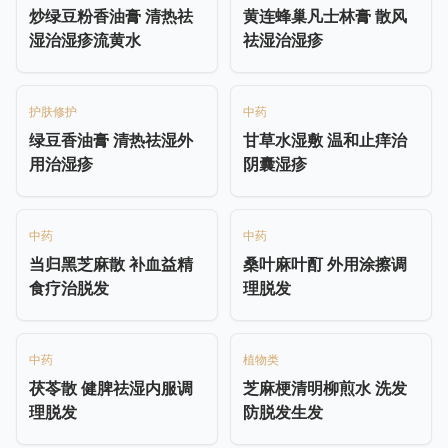
炒绿豆粉香油膏 清热祛
黄连蜂巢凡士林膏 散风
湿治湿疹流黄水
祛湿治湿疹
护肤修护
中药
绿豆香油膏 清热祛湿外
甘草水湿敷 温和止痒治
用治湿疹
阴囊湿疹
中药
中药
当归黑芝麻散 补血益精
桑叶麻叶酊 外用涂擦调
食疗治脱发
理脱发
中药
植物类
茯苓散 健脾祛湿内服调
芝麻梗清明柳煎水 洗发
理脱发
防脱发生发