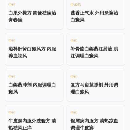
中药
中成药
白果外搽方 简便祛痘治
藿香正气水 外用涂擦治
青春痘
白癜风
中药
中药
滋补肝肾白癜风方 内服
补骨脂白蒺藜注射液 肌
养血祛风
注调理白癜风
中药
中药
白蒺藜冲剂 内服调理白
复方马齿苋搽剂 外用调
癜风
理白癜风
中药
中药
牛皮癣内服外洗验方 清
银屑病内服方 清热凉血
热祛风止痒
调理牛皮癣