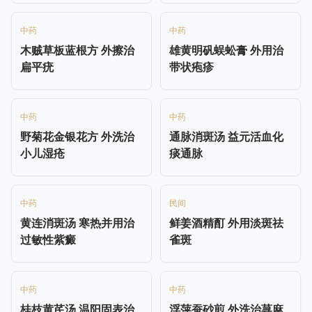
中药
中药
木贼草板蓝根方 外擦治
雄黄明矾蜈蚣膏 外用治
扁平疣
带状疱疹
中药
中药
野菊花金银花方 外洗治
通脉消斑汤 益元活血化
小儿湿疮
痰通脉
中药
民间
黄连消斑汤 寒热并用治
鲜姜酒精酊 外用淡斑祛
过敏性紫癜
雀斑
中药
中药
桂枝黄芪汤 温阳固表治
浮萍蚕砂煎 外洗治荨麻