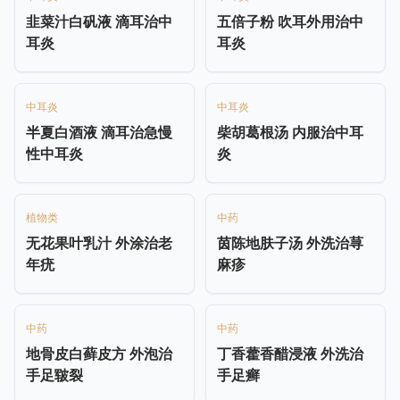
韭菜汁白矾液 滴耳治中
五倍子粉 吹耳外用治中
耳炎
耳炎
中耳炎
中耳炎
半夏白酒液 滴耳治急慢
柴胡葛根汤 内服治中耳
性中耳炎
炎
植物类
中药
无花果叶乳汁 外涂治老
茵陈地肤子汤 外洗治荨
年疣
麻疹
中药
中药
地骨皮白藓皮方 外泡治
丁香藿香醋浸液 外洗治
手足皲裂
手足癣