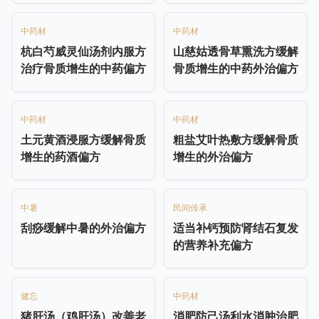
中药材
中药材
杭白芍威灵仙汤剂内服方
山慈姑透骨草熏洗方缓解
治疗骨质增生的中药偏方
骨质增生的中药外治偏方
中药材
中药材
土元黄酒浸服方缓解骨质
粗盐艾叶热敷方缓解骨质
增生的药酒偏方
增生的外治偏方
中暑
民间传承
刮痧缓解中暑的外治偏方
适当补钙预防肾结石复发
的营养补充偏方
健忘
中药材
猪肝汤（鸡肝汤）改善老
消肥防己汤利水消肿治肥