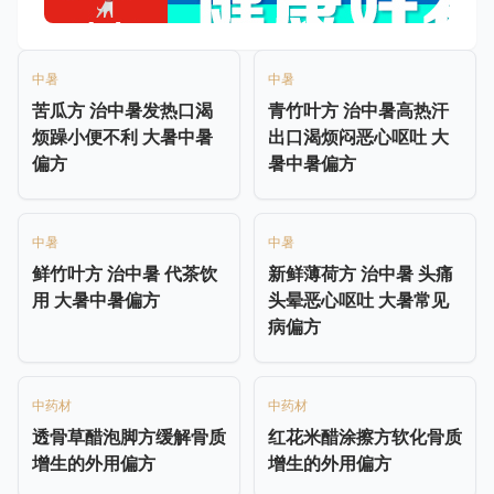
中暑
中暑
苦瓜方 治中暑发热口渴
青竹叶方 治中暑高热汗
烦躁小便不利 大暑中暑
出口渴烦闷恶心呕吐 大
偏方
暑中暑偏方
中暑
中暑
鲜竹叶方 治中暑 代茶饮
新鲜薄荷方 治中暑 头痛
用 大暑中暑偏方
头晕恶心呕吐 大暑常见
病偏方
中药材
中药材
透骨草醋泡脚方缓解骨质
红花米醋涂擦方软化骨质
增生的外用偏方
增生的外用偏方