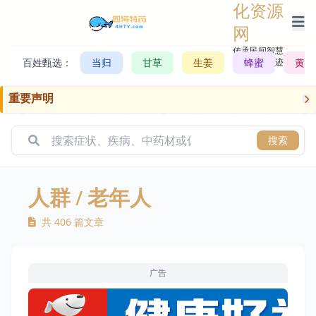
化资源
网
传承民间智慧，
百姓甄选：
当归
甘草
生姜
记录历史轨迹
蜂蜜
黄芪
重要声明
搜索
人群
/ 老年人
共 406 篇文章
广告