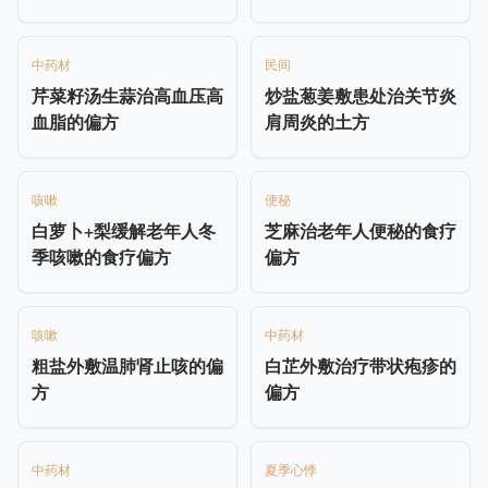
中药材
民间
芹菜籽汤生蒜治高血压高
炒盐葱姜敷患处治关节炎
血脂的偏方
肩周炎的土方
咳嗽
便秘
白萝卜+梨缓解老年人冬
芝麻治老年人便秘的食疗
季咳嗽的食疗偏方
偏方
咳嗽
中药材
粗盐外敷温肺肾止咳的偏
白芷外敷治疗带状疱疹的
方
偏方
中药材
夏季心悸