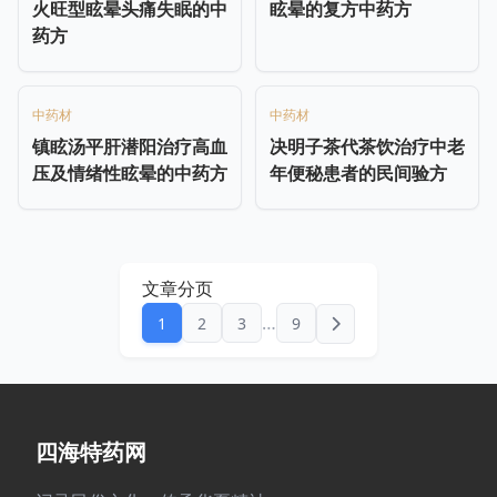
火旺型眩晕头痛失眠的中
眩晕的复方中药方
药方
中药材
中药材
镇眩汤平肝潜阳治疗高血
决明子茶代茶饮治疗中老
压及情绪性眩晕的中药方
年便秘患者的民间验方
文章分页
…
1
2
3
9
四海特药网