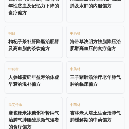
年性贫血及记忆力下降的
胖及水肿的内服偏方
食疗偏方
明目
中药材
枸杞子茶补肝降脂治肥胖
海带草决明方祛脂降压治
及高血脂的茶饮偏方
肥胖高血压的食疗偏方
中药材
中药材
人参蜂蜜延年益寿治体虚
三子猪肺汤治疗老年肺气
早衰的滋补偏方
肿的临床偏方
民间传承
中药材
麻雀粳米冰糖粥补肾纳气
杏林老人培土生金治肺气
治肺气肿腰酸尿频气短者
肿缓解期的中药偏方
的食疗偏方