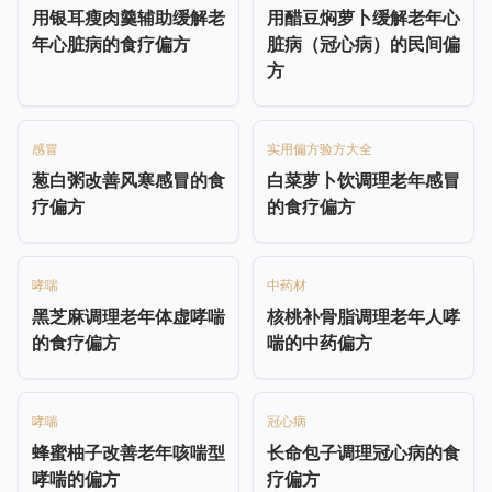
用银耳瘦肉羹辅助缓解老
用醋豆焖萝卜缓解老年心
年心脏病的食疗偏方
脏病（冠心病）的民间偏
方
感冒
实用偏方验方大全
葱白粥改善风寒感冒的食
白菜萝卜饮调理老年感冒
疗偏方
的食疗偏方
哮喘
中药材
黑芝麻调理老年体虚哮喘
核桃补骨脂调理老年人哮
的食疗偏方
喘的中药偏方
哮喘
冠心病
蜂蜜柚子改善老年咳喘型
长命包子调理冠心病的食
哮喘的偏方
疗偏方