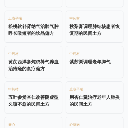
止咳平喘
中药材
松桃饮补肾纳气治肺气肿
秋梨膏调理肺结核患者恢
呼长吸短者的饮品偏方
复期的民间土方
中药材
中药材
黄芪西洋参炖鸡补气养血
紫苏粥调理老年脚气
治痔疮的食疗偏方
中药材
止咳平喘
五叶参煲杏仁改善阴虚型
用杏仁羹治疗老年人肺炎
久咳不愈的民间土方
的民间土方
养心
心脏病